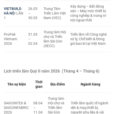
Xây dựng – Bất động
VIETBUILD
26.03
Trung Tâm
sản – Máy móc thiết bị
HÀ NỘ
I LẦN
–
Triển Lãm Việt
công nghiệp & trang trí
1
30.03
Nam (VEC)
nội ngoại thất
Trung tâm Hội
ProPak
31.03
Triển lãm về Công nghệ
chợ và Triển
Vietnam
–
xử lý, Chế biến & Đóng
lãm Sài Gòn
2026
02.04
gói bao bì tại Việt Nam
(SECC)
Lịch triển lãm Quý II năm 2026 (Tháng 4 – Tháng 6)
Thời
Tên sự kiện
Địa điểm
Ngành hàng
gian
Trung tâm
SAIGONTEX &
08.04
Hội chợ và
Triển lãm quốc tế ngành
SAIGONFABRIC
–
Triển lãm
dệt & may,thiết bị,
2026
11.04
Sài Gòn
nguyên phụ liệu & vải