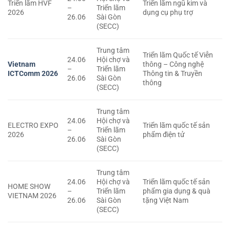
Triển lãm HVF
Triển lãm ngũ kim và
–
Triển lãm
2026
dụng cụ phụ trợ
26.06
Sài Gòn
(SECC)
Trung tâm
Triển lãm Quốc tế Viễn
24.06
Hội chợ và
Vietnam
thông – Công nghệ
–
Triển lãm
ICTComm 2026
Thông tin & Truyền
26.06
Sài Gòn
thông
(SECC)
Trung tâm
24.06
Hội chợ và
ELECTRO EXPO
Triển lãm quốc tế sản
–
Triển lãm
2026
phẩm điện tử
26.06
Sài Gòn
(SECC)
Trung tâm
24.06
Hội chợ và
Triển lãm quốc tế sản
HOME SHOW
–
Triển lãm
phẩm gia dụng & quà
VIETNAM 2026
26.06
Sài Gòn
tặng Việt Nam
(SECC)