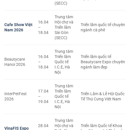
(SECC)
Trung tâm
16.04
Hội chợ và
Cafe Show Việt
Triển lãm quốc tế chuyên
–
Triển lãm
Nam 2026
ngành cà phê
18.04
Sài Gòn
(SECC)
Trung tâm
16.04
Triển lãm
Triển lãm quốc tế
Beautycare
–
Quốc tế
Beautycare Expo chuyên
Hanoi 2026
18.04
I.C.E, Hà
ngành làm đẹp
Nội
Trung tâm
17.04
Triển lãm
InterPetFest
Triển Lãm & Lễ Hội Quốc
–
Quốc tế
2026
Tế Thú Cưng Việt Nam
19.04
I.C.E, Hà
Nội
Trung tâm
28.04
Hội chợ và
Triển lãm Quốc tế Khoa
VinaFIS Expo