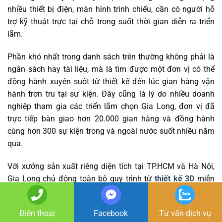
nhiều thiết bị điện, màn hình trình chiếu, cần có người hỗ
trợ kỹ thuật trực tại chỗ trong suốt thời gian diễn ra triển
lãm.
Phần khó nhất trong danh sách trên thường không phải là
ngân sách hay tài liệu, mà là tìm được một đơn vị có thể
đồng hành xuyên suốt từ thiết kế đến lúc gian hàng vận
hành trơn tru tại sự kiện. Đây cũng là lý do nhiều doanh
nghiệp tham gia các triển lãm chọn Gia Long, đơn vị đã
trực tiếp bàn giao hơn 20.000 gian hàng và đồng hành
cùng hơn 300 sự kiện trong và ngoài nước suốt nhiều năm
qua.
Với xưởng sản xuất riêng diện tích tại TP.HCM và Hà Nội,
Gia Long chủ động toàn bộ quy trình từ
thiết kế 3D
miễn
phí, sản xuất, đến lắp đặt, không phải phụ thuộc vào nhà
thầu phụ bên ngoài. Cách làm này giúp kiểm soát chất
Điện thoại
Facebook
Tư vấn dịch vụ
lượng gian hàng tốt hơn và giữ được mức giá thực sự cạnh