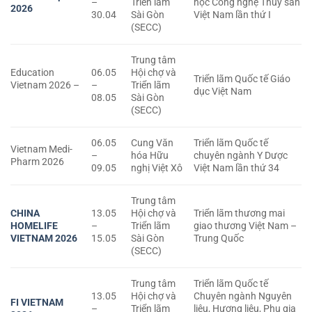
–
Triển lãm
học Công nghệ Thủy sản
2026
30.04
Sài Gòn
Việt Nam lần thứ I
(SECC)
Trung tâm
Education
06.05
Hội chợ và
Triển lãm Quốc tế Giáo
Vietnam 2026 –
–
Triển lãm
dục Việt Nam
08.05
Sài Gòn
(SECC)
06.05
Cung Văn
Triển lãm Quốc tế
Vietnam Medi-
–
hóa Hữu
chuyên ngành Y Dược
Pharm 2026
09.05
nghị Việt Xô
Việt Nam lần thứ 34
Trung tâm
CHINA
13.05
Hội chợ và
Triển lãm thương mai
HOMELIFE
–
Triển lãm
giao thương Việt Nam –
VIETNAM 2026
15.05
Sài Gòn
Trung Quốc
(SECC)
Trung tâm
Triển lãm Quốc tế
13.05
Hội chợ và
Chuyên ngành Nguyên
FI VIETNAM
–
Triển lãm
liệu, Hương liệu, Phụ gia