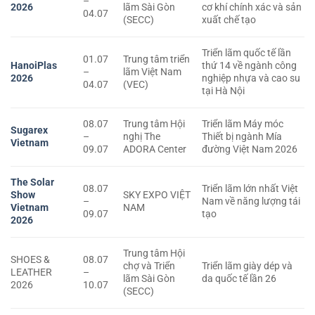
–
2026
lãm Sài Gòn
cơ khí chính xác và sản
04.07
(SECC)
xuất chế tạo
Triển lãm quốc tế lần
01.07
Trung tâm triển
HanoiPlas
thứ 14 về ngành công
–
lãm Việt Nam
2026
nghiệp nhựa và cao su
04.07
(VEC)
tại Hà Nội
08.07
Trung tâm Hội
Triển lãm Máy móc
Sugarex
–
nghị The
Thiết bị ngành Mía
Vietnam
09.07
ADORA Center
đường Việt Nam 2026
The Solar
08.07
Triển lãm lớn nhất Việt
Show
SKY EXPO VIỆT
–
Nam về năng lượng tái
Vietnam
NAM
09.07
tạo
2026
Trung tâm Hội
SHOES &
08.07
chợ và Triển
Triển lãm giày dép và
LEATHER
–
lãm Sài Gòn
da quốc tế lần 26
2026
10.07
(SECC)