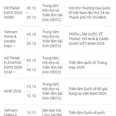
Trung tâm
VIETNAM
03.12
Hội chợ Thương mại Quốc
Hội chợ và
EXPO 2026
–
tế Việt Nam lần thứ 24 tại
Triển lãm Sài
HCMC
05.12
Thành phố Hồ Chí Minh
Gòn (SECC)
Vietnam
Trung tâm
03.12
TRIỂN LÃM QUỐC TẾ
Home &
Hội chợ và
–
TRANG TRÍ NHÀ & CẢNH
Garden
Triển lãm Sài
05.12
QUAN VIỆT NAM 2026
Expo –
Gòn (SECC)
VIETNAM
Trung tâm
03.12
ELEVATOR
Hội chợ và
Triển lãm quốc tế Thang
–
EXPO 2026
Triển lãm Sài
máy 2026
05.12
HCM –
Gòn (SECC)
Trung tâm
10.12
Hội chợ và
Triển lãm Quốc tế Đồ gia
IGHE 2026
–
Triển lãm Sài
dụng tại Việt Nam 2026
12.12
Gòn (SECC)
Vietnam
Sân bay Gia
10.12
Triển lãm Quốc tế quốc
Defence
Lâm, Hà Nội,