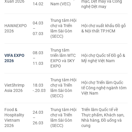
Xuân 2026
mặc, Dệt may và Công
14.02
Nam (VEC)
nghệ Dệt may
Trung tâm Hội
04.03
HAWAEXPO
chợ và Triển
Hội chợ xuất khẩu Đồ gỗ
–
2026
lãm Sài Gòn
& Nội thất TP.HCM
07.03
(SECC)
Trung tâm
08.03
VIFA EXPO
triển lãm WTC
Hội chợ Quốc tế Đồ gỗ &
–
2026
EXPO và SKY
Mỹ nghệ Việt Nam
11.03
EXPO
Trung tâm Hội
Hội chợ Triển lãm Quốc
VietShrimp
18.03
chợ và Triển
tế Công nghệ ngành tôm
Asia 2026
-.20.03
lãm Sài Gòn
Việt Nam
(SECC)
Food &
Trung tâm Hội
Triển lãm Quốc tế về
24.03
Hospitality
chợ và Triển
Thực phẩm, Khách sạn,
–
Vietnam
lãm Sài Gòn
Nhà hàng, Đồ uống và
26.03
2026
(SECC)
cung