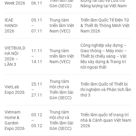
Triển lãm Sài
lượng tái tạo và Lưu trữ
Week 2026
06.11
Gòn (SECC)
Năng lượng tại Việt Nam
IEAE
05.11
Trung tâm
Triển lãm Quốc Tế Điện Tử
HANOI
–
triển lãm Việt
& Thiết Bị Thông Minh Việt
2026
07.11
Nam (VEC)
Nam 2026
Công nghiệp xây dựng –
VIETBUILD
11.11
Trung tâm
Giao thông – Máy móc –
HÀ NỘI
–
triển lãm Việt
Thiết bị chiếu sáng – Vật
2026 –
14.11
Nam (VEC)
liệu xây dựng & Trang trí
LẦN 3
nội ngoại thất
Trung tâm
25.11
Triển lãm Quốc tế Thiết bị
VietLab
Hội chợ và
–
thí nghiệm và Phân tích lần
Expo 2026
Triển lãm Sài
27.11
thứ 3
Gòn (SECC)
Vietnam
Trung tâm
03.12
Triển lãm quốc tế trang trí
Home &
Hội chợ và
–
nhà & Cảnh quan Việt Nam
Garden
Triển lãm Sài
05.12
2026
Expo 2026
Gòn (SECC)