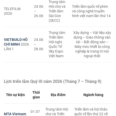
Trung tâm
24.06
Hội chợ và
Triển lãm quốc tế phim
TELEFILM
–
Triển lãm
và công nghệ truyền
2026
26.06
Sài Gòn
hình việt nam lần thứ 14
(SECC)
Trung tâm
Xây dựng – Vật liệu xây
Triển lãm
dựng – Giao thông vận
VIETBUILD HỒ
24.06
Hội nghị
tải – Bất động sản –
CHÍ MINH
2026
–
Quốc Tế
Máy móc thiết bị công
LẦN 1
28.06
Sky Expo
nghiệp & trang trí nội
Việt Nam
ngoại thất
Lịch triển lãm Quý III năm 2026 (Tháng 7 – Tháng 9)
Thời
Tên sự kiện
Địa điểm
Ngành hàng
gian
Trung tâm Hội
Triển lãm và hội thảo
01.07
MTA Vietnam
chợ và Triển
quốc tế lần thứ 22 về