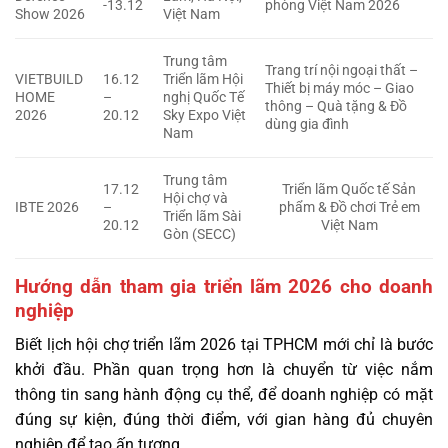
-13.12
phòng Việt Nam 2026
Show 2026
Việt Nam
Trung tâm
Trang trí nội ngoại thất –
VIETBUILD
16.12
Triển lãm Hội
Thiết bị máy móc – Giao
HOME
–
nghị Quốc Tế
thông – Quà tặng & Đồ
2026
20.12
Sky Expo Việt
dùng gia đình
Nam
Trung tâm
17.12
Triển lãm Quốc tế Sản
Hội chợ và
IBTE 2026
–
phẩm & Đồ chơi Trẻ em
Triển lãm Sài
20.12
Việt Nam
Gòn (SECC)
Hướng dẫn tham gia triển lãm 2026 cho doanh
nghiệp
Biết lịch hội chợ triển lãm 2026 tại TPHCM mới chỉ là bước
khởi đầu. Phần quan trọng hơn là chuyển từ việc nắm
thông tin sang hành động cụ thể, để doanh nghiệp có mặt
đúng sự kiện, đúng thời điểm, với gian hàng đủ chuyên
nghiệp để tạo ấn tượng.