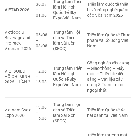
Trung tâm Triển
30.07
Triển lãm quốc tế thiết
lãm Hội nghị
VIETAD 2026
–
bị và công nghê quảng
Quốc Tế Sky
01.08
cáo Việt Nam 2026
Expo Việt Nam
Vietfood &
Trung tâm Hội
06/08
Triển lãm Quốc tế Thực
Beverage and
chợ và Triển
–
phẩm và Đồ uống Việt
ProPack
lãm Sài Gòn
08/08
Nam
Vietnam 2026
(SECC)
Công nghiệp xây dựng
Trung tâm Triển
– Giao thông – Máy
VIETBUILD
12.08
lãm Hội nghị
móc – Thiết bị chiếu
HỒ CHÍ MINH
–
Quốc Tế Sky
sáng – Vật liệu xây
2026 – LẦN 2
16.08
Expo Việt Nam
dựng & Trang trí nội
ngoại thất
Trung tâm Hội
13.08
Vietnam Cycle
chợ và Triển
Triển lãm Quốc tế Xe
–
Expo 2026
lãm Sài Gòn
hai bánh tại Việt Nam
15.08
(SECC)
Triển lãm thương mại