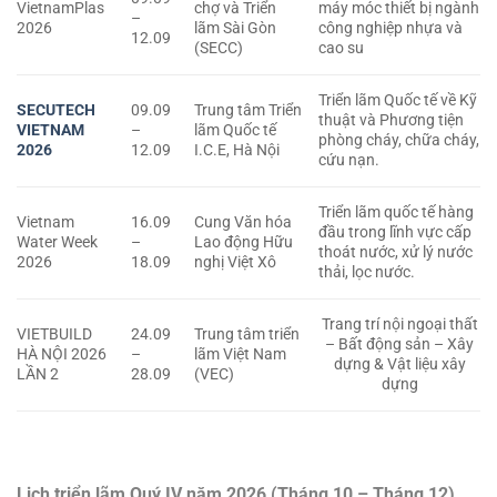
VietnamPlas
chợ và Triển
máy móc thiết bị ngành
–
2026
lãm Sài Gòn
công nghiệp nhựa và
12.09
(SECC)
cao su
Triển lãm Quốc tế về Kỹ
SECUTECH
09.09
Trung tâm Triển
thuật và Phương tiện
VIETNAM
–
lãm Quốc tế
phòng cháy, chữa cháy,
2026
12.09
I.C.E, Hà Nội
cứu nạn.
Triển lãm quốc tế hàng
Vietnam
16.09
Cung Văn hóa
đầu trong lĩnh vực cấp
Water Week
–
Lao động Hữu
thoát nước, xử lý nước
2026
18.09
nghị Việt Xô
thải, lọc nước.
Trang trí nội ngoại thất
VIETBUILD
24.09
Trung tâm triển
– Bất động sản – Xây
HÀ NỘI 2026
–
lãm Việt Nam
dựng & Vật liệu xây
LẦN 2
28.09
(VEC)
dựng
Lịch triển lãm Quý IV năm 2026 (Tháng 10 – Tháng 12)