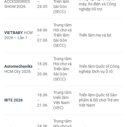
ACCESSORIES
–
Triển lãm
máy, Xe điện và Công
SHOW 2026
24.05
Sài Gòn
nghiệp hỗ trợ
(SECC)
Trung tâm
04.06
Hội chợ và
VIETBABY
HCM
–
Triển lãm
Triển lãm mẹ và bé
2026 – Lần 1
07.06
Sài Gòn
(SECC)
Trung tâm
18.06
Hội chợ và
Automechanika
Triển lãm Quốc tế Công
–
Triển lãm
HCM City 2026
nghiệp Dịch vụ Ô tô
20.06
Sài Gòn
(SECC)
Trung tâm
18.06
Triển lãm Quốc tế Sản
triển lãm
IBTE 2026
–
phẩm & Đồ chơi Trẻ em
Việt Nam
21.06
Việt Nam
(VEC)
Trung tâm
24.06
Hội chợ và