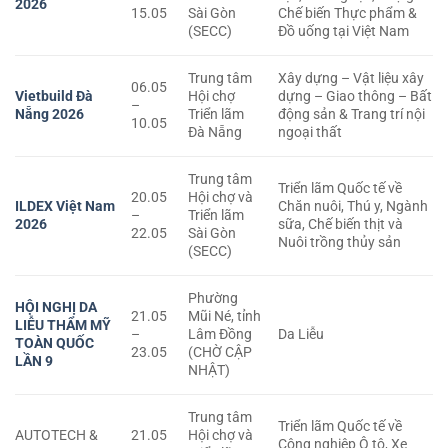
2026
15.05
Sài Gòn
Chế biến Thực phẩm &
(SECC)
Đồ uống tại Việt Nam
Trung tâm
Xây dựng – Vật liệu xây
06.05
Vietbuild Đà
Hội chợ
dựng – Giao thông – Bất
–
Nẵng 2026
Triển lãm
động sản & Trang trí nội
10.05
Đà Nẵng
ngoại thất
Trung tâm
Triển lãm Quốc tế về
20.05
Hội chợ và
ILDEX Việt Nam
Chăn nuôi, Thú y, Ngành
–
Triển lãm
2026
sữa, Chế biến thịt và
22.05
Sài Gòn
Nuôi trồng thủy sản
(SECC)
Phường
HỘI NGHỊ DA
21.05
Mũi Né, tỉnh
LIỄU THẨM MỸ
–
Lâm Đồng
Da Liễu
TOÀN QUỐC
23.05
(CHỜ CẬP
LẦN 9
NHẬT)
Trung tâm
Triển lãm Quốc tế về
AUTOTECH &
21.05
Hội chợ và
Công nghiệp Ô tô, Xe