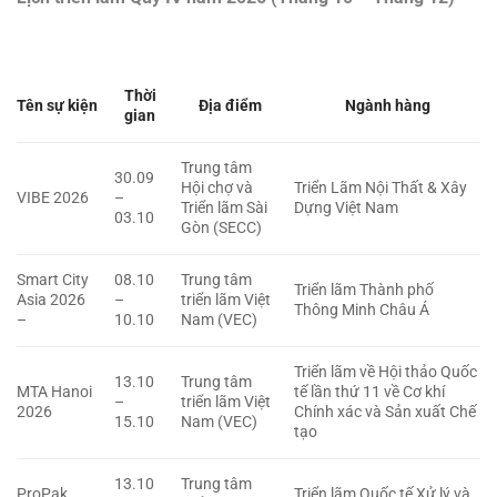
Thời
Tên sự kiện
Địa điểm
Ngành hàng
gian
Trung tâm
30.09
Hội chợ và
Triển Lãm Nội Thất & Xây
VIBE 2026
–
Triển lãm Sài
Dựng Việt Nam
03.10
Gòn (SECC)
Smart City
08.10
Trung tâm
Triển lãm Thành phố
Asia 2026
–
triển lãm Việt
Thông Minh Châu Á
–
10.10
Nam (VEC)
Triển lãm về Hội thảo Quốc
13.10
Trung tâm
MTA Hanoi
tế lần thứ 11 về Cơ khí
–
triển lãm Việt
2026
Chính xác và Sản xuất Chế
15.10
Nam (VEC)
tạo
13.10
Trung tâm
ProPak
Triển lãm Quốc tế Xử lý và