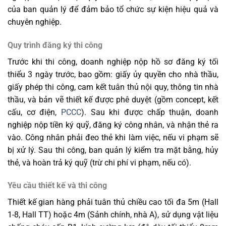
của ban quản lý để đảm bảo tổ chức sự kiện hiệu quả và
chuyên nghiệp.
Quy trình đăng ký thi công
Trước khi thi công, doanh nghiệp nộp hồ sơ đăng ký tối
thiểu 3 ngày trước, bao gồm: giấy ủy quyền cho nhà thầu,
giấy phép thi công, cam kết tuân thủ nội quy, thông tin nhà
thầu, và bản vẽ thiết kế được phê duyệt (gồm concept, kết
cấu, cơ điện,
PCCC
). Sau khi được chấp thuận, doanh
nghiệp nộp tiền ký quỹ, đăng ký công nhân, và nhận thẻ ra
vào. Công nhân phải đeo thẻ khi làm việc, nếu vi phạm sẽ
bị xử lý. Sau thi công, ban quản lý kiểm tra mặt bằng, hủy
thẻ, và hoàn trả ký quỹ (trừ chi phí vi phạm, nếu có).
Yêu cầu thiết kế và thi công
Thiết kế gian hàng phải tuân thủ chiều cao tối đa 5m (Hall
1-8, Hall TT) hoặc 4m (Sảnh chính, nhà A), sử dụng vật liệu