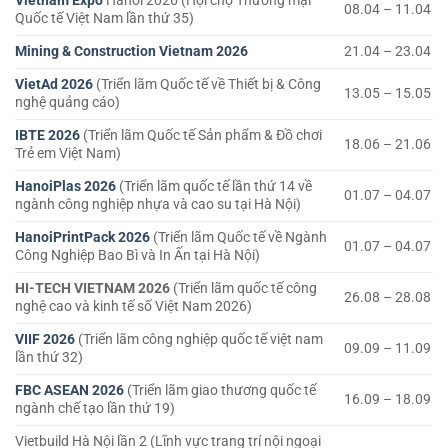
Vietnam Expo
Hanoi 2026 (Hội chợ Thương mại
08.04 – 11.04
Quốc tế Việt Nam lần thứ 35)
Mining & Construction Vietnam 2026
21.04 – 23.04
VietAd 2026
(Triển lãm Quốc tế về Thiết bị & Công
13.05 – 15.05
nghệ quảng cáo)
IBTE 2026
(Triển lãm Quốc tế Sản phẩm & Đồ chơi
18.06 – 21.06
Trẻ em Việt Nam)
HanoiPlas 2026
(Triển lãm quốc tế lần thứ 14 về
01.07 – 04.07
ngành công nghiệp nhựa và cao su tại Hà Nội)
HanoiPrintPack 2026
(Triển lãm Quốc tế về Ngành
01.07 – 04.07
Công Nghiệp Bao Bì và In Ấn tại Hà Nội)
HI-TECH VIETNAM 2026
(Triển lãm quốc tế công
26.08 – 28.08
nghệ cao và kinh tế số Việt Nam 2026)
VIIF 2026
(Triển lãm công nghiệp quốc tế việt nam
09.09 – 11.09
lần thứ 32)
FBC ASEAN 2026
(Triển lãm giao thương quốc tế
16.09 – 18.09
ngành chế tạo lần thứ 19)
Vietbuild Hà Nội lần 2 (Lĩnh vực trang trí nội ngoại