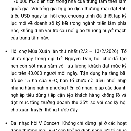
170.000 m2 diện tích trong nhà của trung tâm triển lãm
quốc gia
. Với tổng giá trị giao dịch thương mại đạt 450
triệu USD ngay tại hội chợ, chương trình đã thiết lập kỷ
lục mới về doanh số ký kết trong ngành triển lãm phía
Bắc, khẳng định vai trò cầu nối giao thương huyết mạch
của trung tâm này.
Hội chợ Mùa Xuân lần thứ nhất (2/2 – 13/2/2026): Tổ
chức ngay trong dịp Tết Nguyên Đán, hội chợ đã tạo
nên cơn sốt mua sắm với lưu lượng khách đạt mức kỷ
lục trên 40.000 người mỗi ngày. Tận dụng hạ tầng bãi
đỗ xe 15 ha của
VEC
, ban tổ chức đã điều phối nhịp
nhàng hàng nghìn phương tiện cá nhân, giúp các doanh
nghiệp tiêu dùng tiếp cận tệp khách hàng khổng lồ và
đạt mức tăng trưởng doanh thu 35% so với các kỳ hội
chợ xuân truyền thống trước đây.
Đại nhạc hội V Concert: Không chỉ dừng lại ở các hoạt
động thương mại, VEC
còn khẳng định năng lực tổ chức