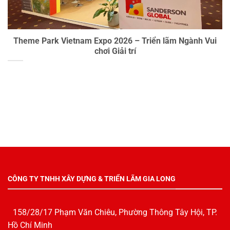
Theme Park Vietnam Expo 2026 – Triển lãm Ngành Vui
chơi Giải trí
CÔNG TY TNHH XÂY DỰNG & TRIỂN LÃM GIA LONG
158/28/17 Phạm Văn Chiêu, Phường Thông Tây Hội, TP.
Hồ Chí Minh