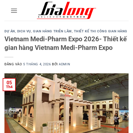
Bỏ
qua
nội
dung
DỰ ÁN
,
DICH VỤ
,
GIAN HÀNG TRIỄN LÃM
,
THIẾT KẾ THI CÔNG GIAN HÀNG
Vietnam Medi-Pharm Expo 2026- Thiết kế
gian hàng Vietnam Medi-Pharm Expo
ĐĂNG VÀO
5 THÁNG 4, 2026
BỞI
ADMIN
05
Th4