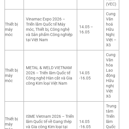
(VEC)
Cung
Vinamac Expo 2026 –
Văn
Thiết bị
Triển lãm Quốc tế Máy
hoá
14.05 –
máy
móc, Thiết bị, Công nghệ
Hữu
16.05
móc
và Sản phẩm Công nghiệp
Nghị
tại Việt Nam
Việt –
Xô
Cung
Văn
hóa
METAL & WELD VIETNAM
Thiết bị
Lao
2026 – Triển lãm Quốc tế
14.05
máy
động
Công nghệ Hàn cắt và Gia
-16.05
móc
Hữu
công Kim loại Việt Nam
nghị
Việt
Xô
Trung
tâm
ISME Vietnam 2026 – Triển
Triển
Thiết bị
lãm Quốc tế về Gang thép
14.05
lãm
máy
và Gia công Kim loại tại
-16.05
Quốc