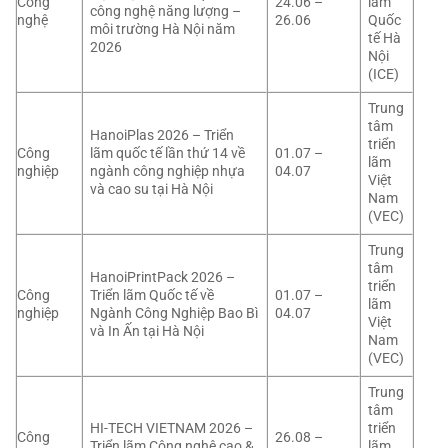
Công
24.06 –
lãm
công nghệ năng lượng –
nghệ
26.06
Quốc
môi trường Hà Nội năm
tế Hà
2026
Nội
(ICE)
Trung
tâm
HanoiPlas 2026 – Triển
triển
Công
lãm quốc tế lần thứ 14 về
01.07 –
lãm
nghiệp
ngành công nghiệp nhựa
04.07
Việt
và cao su tại Hà Nội
Nam
(VEC)
Trung
tâm
HanoiPrintPack 2026 –
triển
Công
Triển lãm Quốc tế về
01.07 –
lãm
nghiệp
Ngành Công Nghiệp Bao Bì
04.07
Việt
và In Ấn tại Hà Nội
Nam
(VEC)
Trung
tâm
HI-TECH VIETNAM 2026 –
triển
Công
26.08 –
Triển lãm Công nghệ cao &
lãm