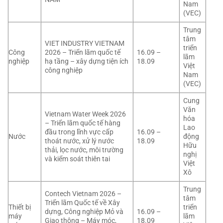
Nam
(VEC)
Trung
tâm
VIET INDUSTRY VIETNAM
triển
Công
2026 – Triển lãm quốc tế
16.09 –
lãm
nghiệp
hạ tầng – xây dựng tiện ích
18.09
Việt
công nghiệp
Nam
(VEC)
Cung
Văn
Vietnam Water Week 2026
hóa
– Triển lãm quốc tế hàng
Lao
đầu trong lĩnh vực cấp
16.09 –
Nước
động
thoát nước, xử lý nước
18.09
Hữu
thải, lọc nước, môi trường
nghị
và kiểm soát thiên tai
Việt
Xô
Trung
Contech Vietnam 2026 –
tâm
Triển lãm Quốc tế về Xây
Thiết bị
triển
dựng, Công nghiệp Mỏ và
16.09 –
máy
lãm
Giao thông – Máy móc,
18.09