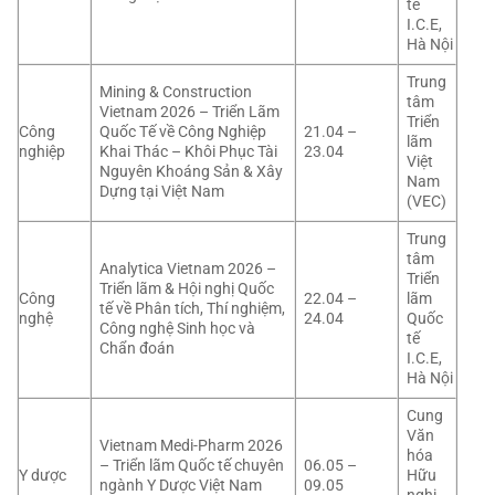
tế
I.C.E,
Hà Nội
Trung
Mining & Construction
tâm
Vietnam 2026 – Triển Lãm
Triển
Công
Quốc Tế về Công Nghiệp
21.04 –
lãm
nghiệp
Khai Thác – Khôi Phục Tài
23.04
Việt
Nguyên Khoáng Sản & Xây
Nam
Dựng tại Việt Nam
(VEC)
Trung
tâm
Analytica Vietnam 2026 –
Triển
Triển lãm & Hội nghị Quốc
Công
22.04 –
lãm
tế về Phân tích, Thí nghiệm,
nghệ
24.04
Quốc
Công nghệ Sinh học và
tế
Chẩn đoán
I.C.E,
Hà Nội
Cung
Văn
Vietnam Medi-Pharm 2026
hóa
– Triển lãm Quốc tế chuyên
06.05 –
Y dược
Hữu
ngành Y Dược Việt Nam
09.05