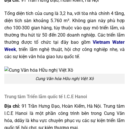
Địa chỉ:
91 Trần Hưng Đạo, Hoàn Kiếm, Hà Nội
Tổng diện tích của cung là 3,2 ha, với tòa nhà chính 4 tầng,
diện tích sàn khoảng 5.760 m². Không gian này phù hợp
cho 100-300 gian hàng, tùy thuộc vào quy mô triển lãm, và
thường thu hút từ 50 đến 200 doanh nghiệp.
Các triển lãm
thường được tổ chức tại đây bao gồm
Vietnam Water
Week
, triển lãm nghệ thuật, hội chợ công nghiệp nhẹ, và
các sự kiện văn hóa giao lưu quốc tế.
Cung Văn hóa Hữu nghị Việt Xô
Trung tâm Triển lãm quốc tế I.C.E Hanoi
Địa chỉ:
91 Trần Hưng Đạo, Hoàn Kiếm, Hà Nội. Trung tâm
I.C.E Hanoi là một phần công trình bên trong Cung Văn
hóa, ddây là khu vực chuyên phục vụ các sự kiện triển lãm
quốc tế, hội chợ, sự kiện thương mại.