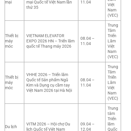
mại
mại Quốc tế Việt Nam lần
11.04
Việt
thứ 35
Nam
(VEC)
Trung
Tâm
Thiết bị
VIETNAM ELEVATOR
Triển
08.04 –
máy
EXPO 2026 HN – Triển lãm
Lãm
11.04
móc
quốc tế Thang máy 2026
Việt
Nam
(VEC)
Trung
Tâm
VHHE 2026 – Triển lãm
Thiết bị
Triển
Quốc tế Sản phẩm Ngũ
08.04 –
máy
Lãm
Kim và Dụng cụ cầm tay
11.04
móc
Việt
Việt Nam 2026 tại Hà Nội
Nam
(VEC)
Trung
tâm
Triển
VITM 2026 – Hội chợ Du
09.04 –
lãm
Du lịch
lịch Quốc tế Việt Nam
12.04
Quốc