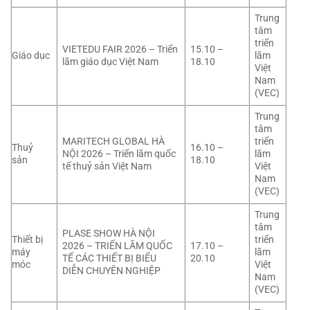
Trung
tâm
triển
VIETEDU FAIR 2026 – Triển
15.10 –
Giáo dục
lãm
lãm giáo dục Việt Nam
18.10
Việt
Nam
(VEC)
Trung
tâm
MARITECH GLOBAL HÀ
triển
Thuỷ
16.10 –
NỘI 2026 – Triển lãm quốc
lãm
sản
18.10
tế thuỷ sản Việt Nam
Việt
Nam
(VEC)
Trung
tâm
PLASE SHOW HÀ NỘI
Thiết bị
triển
2026 – TRIỂN LÃM QUỐC
17.10 –
máy
lãm
TẾ CÁC THIẾT BỊ BIỂU
20.10
móc
Việt
DIỄN CHUYÊN NGHIỆP
Nam
(VEC)