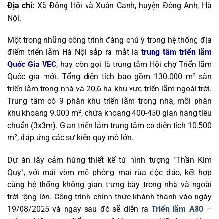
Địa chỉ:
Xã Đông Hội và Xuân Canh, huyện Đông Anh, Hà
Nội.
Một trong những công trình đáng chú ý trong hệ thống địa
điểm triển lãm Hà Nội sắp ra mắt là
trung tâm triển lãm
Quốc Gia VEC
, hay còn gọi là trung tâm Hội chợ Triển lãm
Quốc gia mới. Tổng diện tích bao gồm 130.000 m² sàn
triển lãm trong nhà và 20,6 ha khu vực triển lãm ngoài trời.
Trung tâm có 9 phân khu triển lãm trong nhà, mỗi phân
khu khoảng 9.000 m², chứa khoảng 400-450 gian hàng tiêu
chuẩn (3x3m). Gian triển lãm trung tâm có diện tích 10.500
m², đáp ứng các sự kiện quy mô lớn.
Dự án lấy cảm hứng thiết kế từ hình tượng “Thần Kim
Quy”, với mái vòm mô phỏng mai rùa độc đáo, kết hợp
cùng hệ thống không gian trưng bày trong nhà và ngoài
trời rộng lớn. Công trình chính thức khánh thành vào ngày
19/08/2025 và ngay sau đó sẽ diễn ra
Triển lãm A80
–