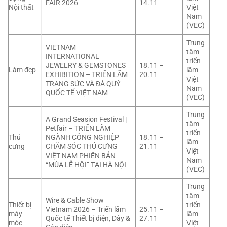
FAIR 2026
14.11
Nội thất
Việt
Nam
(VEC)
Trung
VIETNAM
tâm
INTERNATIONAL
triển
JEWELRY & GEMSTONES
18.11 –
Làm đẹp
lãm
EXHIBITION – TRIỂN LÃM
20.11
Việt
TRANG SỨC VÀ ĐÁ QUÝ
Nam
QUỐC TẾ VIỆT NAM
(VEC)
Trung
A Grand Seasion Festival |
tâm
Petfair – TRIỂN LÃM
triển
Thú
NGÀNH CÔNG NGHIỆP
18.11 –
lãm
cưng
CHĂM SÓC THÚ CƯNG
21.11
Việt
VIỆT NAM PHIÊN BẢN
Nam
“MÙA LỄ HỘI” TẠI HÀ NỘI
(VEC)
Trung
tâm
Wire & Cable Show
Thiết bị
triển
Vietnam 2026 – Triển lãm
25.11 –
máy
lãm
Quốc tế Thiết bị điện, Dây &
27.11
móc
Việt