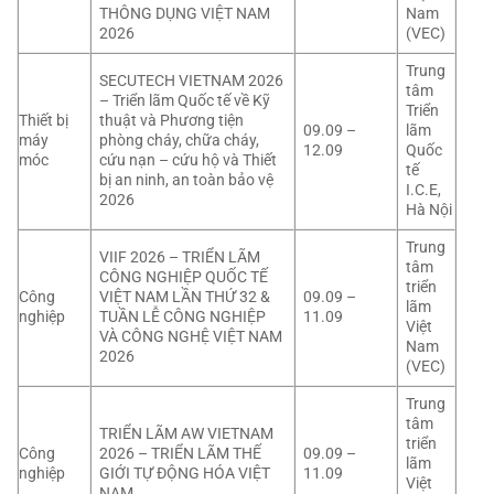
THÔNG DỤNG VIỆT NAM
Nam
2026
(VEC)
Trung
SECUTECH VIETNAM 2026
tâm
– Triển lãm Quốc tế về Kỹ
Triển
Thiết bị
thuật và Phương tiện
09.09 –
lãm
máy
phòng cháy, chữa cháy,
12.09
Quốc
móc
cứu nạn – cứu hộ và Thiết
tế
bị an ninh, an toàn bảo vệ
I.C.E,
2026
Hà Nội
Trung
VIIF 2026 – TRIỂN LÃM
tâm
CÔNG NGHIỆP QUỐC TẾ
triển
Công
VIỆT NAM LẦN THỨ 32 &
09.09 –
lãm
nghiệp
TUẦN LỄ CÔNG NGHIỆP
11.09
Việt
VÀ CÔNG NGHỆ VIỆT NAM
Nam
2026
(VEC)
Trung
tâm
TRIỂN LÃM AW VIETNAM
triển
Công
2026 – TRIỂN LÃM THẾ
09.09 –
lãm
nghiệp
GIỚI TỰ ĐỘNG HÓA VIỆT
11.09
Việt
NAM