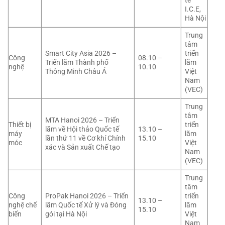
tế
I.C.E,
Hà Nội
Trung
tâm
Smart City Asia 2026 –
triển
Công
08.10 –
Triển lãm Thành phố
lãm
nghệ
10.10
Thông Minh Châu Á
Việt
Nam
(VEC)
Trung
tâm
MTA Hanoi 2026 – Triển
Thiết bị
triển
lãm về Hội thảo Quốc tế
13.10 –
máy
lãm
lần thứ 11 về Cơ khí Chính
15.10
móc
Việt
xác và Sản xuất Chế tạo
Nam
(VEC)
Trung
tâm
Công
ProPak Hanoi 2026 – Triển
triển
13.10 –
nghệ chế
lãm Quốc tế Xử lý và Đóng
lãm
15.10
biến
gói tại Hà Nội
Việt
Nam