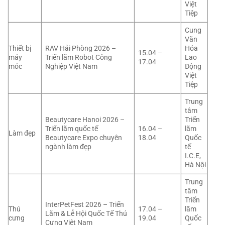
Việt
Tiệp
Cung
Văn
Thiết bị
RAV Hải Phòng 2026 –
Hóa
15.04 –
máy
Triển lãm Robot Công
Lao
17.04
móc
Nghiệp Việt Nam
Động
Việt
Tiệp
Trung
tâm
Beautycare Hanoi 2026 –
Triển
Triển lãm quốc tế
16.04 –
lãm
Làm đẹp
Beautycare Expo chuyên
18.04
Quốc
ngành làm đẹp
tế
I.C.E,
Hà Nội
Trung
tâm
Triển
InterPetFest 2026 – Triển
Thú
17.04 –
lãm
Lãm & Lễ Hội Quốc Tế Thú
cưng
19.04
Quốc
Cưng Việt Nam