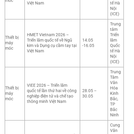
móc
Việt Nam
tế Hà
Nội
(ICE)
Trung
tâm
HMET Vietnam 2026 –
Triển
Thiết bị
Triển lãm quốc tế về Ngũ
14.05
lãm
máy
kim và Dụng cụ cầm tay tại
-16.05
Quốc
móc
Việt Nam
tế Hà
Nội
(ICE)
Trung
Tâm
Văn
VIEE 2026 – Triển lãm
Thiết bị
Hóa
quốc tế lần thứ hai về công
28.05 –
máy
Kinh
nghiệp điện tử và chế tạo
30.05
móc
Bắc,
thông minh Việt Nam
TP
Bắc
Ninh
Cung
Văn