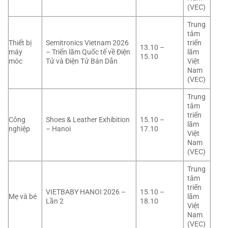
(VEC)
Trung
tâm
Thiết bị
Semitronics Vietnam 2026
triển
13.10 –
máy
– Triển lãm Quốc tế về Điện
lãm
15.10
móc
Tử và Điện Tử Bán Dẫn
Việt
Nam
(VEC)
Trung
tâm
triển
Công
Shoes & Leather Exhibition
15.10 –
lãm
nghiệp
– Hanoi
17.10
Việt
Nam
(VEC)
Trung
tâm
triển
VIETBABY HANOI 2026 –
15.10 –
Mẹ và bé
lãm
Lần 2
18.10
Việt
Nam
(VEC)