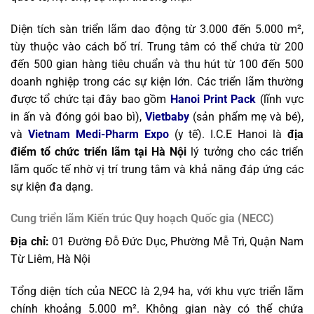
Diện tích sàn triển lãm dao động từ 3.000 đến 5.000 m²,
tùy thuộc vào cách bố trí. Trung tâm có thể chứa từ 200
đến 500 gian hàng tiêu chuẩn và thu hút từ 100 đến 500
doanh nghiệp trong các sự kiện lớn.
Các triển lãm thường
được tổ chức tại đây bao gồm
Hanoi Print Pack
(lĩnh vực
in ấn và đóng gói bao bì),
Vietbaby
(sản phẩm mẹ và bé),
và
Vietnam Medi-Pharm Expo
(y tế). I.C.E Hanoi là
địa
điểm tổ chức triển lãm tại Hà Nội
lý tưởng cho các triển
lãm quốc tế nhờ vị trí trung tâm và khả năng đáp ứng các
sự kiện đa dạng.
Cung triển lãm Kiến trúc Quy hoạch Quốc gia (NECC)
Địa chỉ:
01 Đường Đỗ Đức Dục, Phường Mễ Trì, Quận Nam
Từ Liêm, Hà Nội
Tổng diện tích của NECC là 2,94 ha, với khu vực triển lãm
chính khoảng 5.000 m². Không gian này có thể chứa