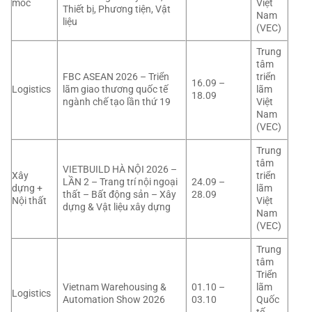
móc
Việt
Thiết bị, Phương tiện, Vật
Nam
liệu
(VEC)
Trung
tâm
FBC ASEAN 2026 – Triển
triển
16.09 –
Logistics
lãm giao thương quốc tế
lãm
18.09
ngành chế tạo lần thứ 19
Việt
Nam
(VEC)
Trung
tâm
VIETBUILD HÀ NỘI 2026 –
Xây
triển
LẦN 2 – Trang trí nội ngoại
24.09 –
dựng +
lãm
thất – Bất động sản – Xây
28.09
Nội thất
Việt
dựng & Vật liệu xây dựng
Nam
(VEC)
Trung
tâm
Triển
Vietnam Warehousing &
01.10 –
lãm
Logistics
Automation Show 2026
03.10
Quốc