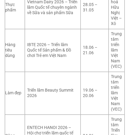
Vietnam Dairy 2026 – Triển
hoá
Thực
28.05 –
lãm Quốc tế chuyên ngành
Hữu
phẩm
31.05
về Sữa và sản phẩm Sữa
Nghị
Việt –
Xô
Trung
tâm
Hàng
IBTE 2026 – Triển lãm
triển
18.06 –
tiêu
Quốc tế Sản phẩm & Đồ
lãm
21.06
dùng
chơi Trẻ em Việt Nam
Việt
Nam
(VEC)
Trung
tâm
triển
Triển lãm Beauty Summit
19.06 –
Làm đẹp
lãm
2026
20.06
Việt
Nam
(VEC)
Trung
tâm
ENTECH HANOI 2026 –
Triển
Hội chợ triển lãm quốc tế