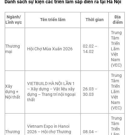
Danh sách sự kiện các triển lãm sắp diễn ra tại Hà Nội
Ngành/
Địa
Tên triển lãm
Thời gian
Lĩnh vực
điểm
Trung
Tâm
Triển
Thương
02.02 –
Hội Chợ Mùa Xuân 2026
Lãm
mại
14.02
Việt
Nam
(VEC)
Trung
Tâm
VIETBUILD HÀ NỘI LẦN 1
Xây
Triển
– Xây dựng – Vật liệu xây
26.03 –
dựng +
Lãm
dựng – Trang trí nội ngoại
30.03
Nội thất
Việt
thất
Nam
(VEC)
Trung
Tâm
Vietnam Expo in Hanoi
Triển
Thương
2026 – Hội chợ Thương
08.04 –
Lãm