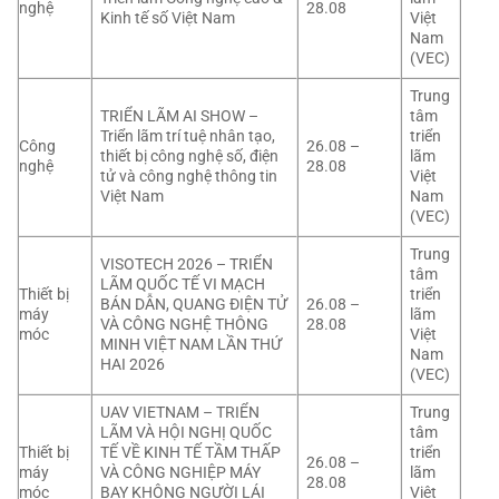
nghệ
28.08
Kinh tế số Việt Nam
Việt
Nam
(VEC)
Trung
TRIỂN LÃM AI SHOW –
tâm
Triển lãm trí tuệ nhân tạo,
triển
Công
26.08 –
thiết bị công nghệ số, điện
lãm
nghệ
28.08
tử và công nghệ thông tin
Việt
Việt Nam
Nam
(VEC)
Trung
VISOTECH 2026 – TRIỂN
tâm
LÃM QUỐC TẾ VI MẠCH
Thiết bị
triển
BÁN DẪN, QUANG ĐIỆN TỬ
26.08 –
máy
lãm
VÀ CÔNG NGHỆ THÔNG
28.08
móc
Việt
MINH VIỆT NAM LẦN THỨ
Nam
HAI 2026
(VEC)
UAV VIETNAM – TRIỂN
Trung
LÃM VÀ HỘI NGHỊ QUỐC
tâm
Thiết bị
TẾ VỀ KINH TẾ TẦM THẤP
triển
26.08 –
máy
VÀ CÔNG NGHIỆP MÁY
lãm
28.08
móc
BAY KHÔNG NGƯỜI LÁI
Việt