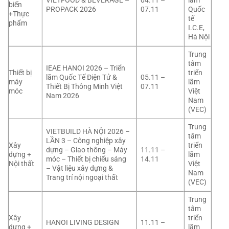
VIETFOOD & BEVERAGE –
04.11 –
lãm
biến
PROPACK 2026
07.11
Quốc
+Thực
tế
phẩm
I.C.E,
Hà Nội
Trung
tâm
IEAE HANOI 2026 – Triển
Thiết bị
triển
lãm Quốc Tế Điện Tử &
05.11 –
máy
lãm
Thiết Bị Thông Minh Việt
07.11
móc
Việt
Nam 2026
Nam
(VEC)
Trung
VIETBUILD HÀ NỘI 2026 –
tâm
LẦN 3 – Công nghiệp xây
Xây
triển
dựng – Giao thông – Máy
11.11 –
dựng +
lãm
móc – Thiết bị chiếu sáng
14.11
Nội thất
Việt
– Vật liệu xây dựng &
Nam
Trang trí nội ngoại thất
(VEC)
Trung
tâm
Xây
triển
HANOI LIVING DESIGN
11.11 –
dựng +
lãm