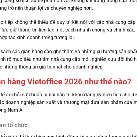
g công sở lịch sự sẽ phù hợp với không khí trang trọng của một
àng trở nên thuận lợi và chuyên nghiệp hơn.
 tiếp không thể thiếu để duy trì kết nối với các nhà cung cấp 
n lưu giữ thông tin liên lạc một cách nhanh chóng và chính xác
hợp tác kinh doanh trong tương lai.
nh sách các gian hàng cần ghé thăm và những xu hướng sản ph
định rõ mục tiêu như tìm nhà cung cấp mới, nghiên cứu đối thủ
c những thông tin giá trị nhất cho doanh nghiệp.
n hàng Vietoffice 2026 như thế nào?
tế đòi hỏi sự chuẩn bị bài bản từ khâu đăng ký diện tích cho đến
các doanh nghiệp sản xuất và thương mại đưa sản phẩm của mì
ông Nam Á.
an tổ chức
n tổ chức để thực hiện quy trình đăng ký gian hàng thông qua hệ