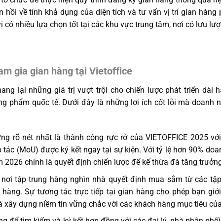
ản hồi về tính khả dụng của diện tích và tư vấn vị trí gian hàn
vị có nhiều lựa chọn tốt tại các khu vực trung tâm, nơi có lưu l
am gia gian hàng tại Vietoffice
mang lại những giá trị vượt trội cho chiến lược phát triển dà
g phẩm quốc tế. Dưới đây là những lợi ích cốt lõi mà doanh n
ứng rõ nét nhất là thành công rực rỡ của VIETOFFICE 2025 v
tác (MoU) được ký kết ngay tại sự kiện. Với tỷ lệ hơn 90% doa
 2026 chính là quyết định chiến lược để kế thừa đà tăng trưởn
 nơi tập trung hàng nghìn nhà quyết định mua sắm từ các tập
 hàng. Sự tương tác trực tiếp tại gian hàng cho phép bạn gi
à xây dựng niềm tin vững chắc với các khách hàng mục tiêu củ
ng để tìm kiếm và ký kết hợp đồng với các đại lý, nhà phân phối