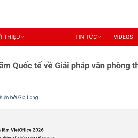
ỚI THIỆU
DỊCH VỤ
TIN TỨC
VIDEOS
 lãm Quốc tế về Giải pháp văn phòng 
n lãm VietOffice 2026