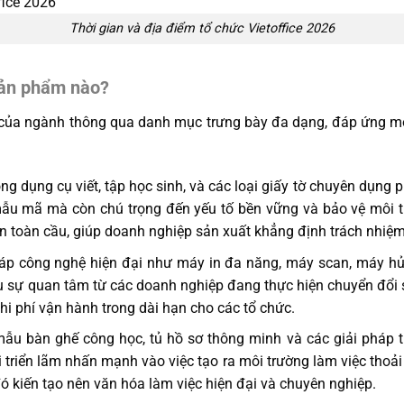
Thời gian và địa điểm tổ chức Vietoffice 2026
sản phẩm nào?
 của ngành thông qua danh mục trưng bày đa dạng, đáp ứng mọ
g dụng cụ viết, tập học sinh, và các loại giấy tờ chuyên dụng 
ẫu mã mà còn chú trọng đến yếu tố bền vững và bảo vệ môi t
 toàn cầu, giúp doanh nghiệp sản xuất khẳng định trách nhiệm
áp công nghệ hiện đại như máy in đa năng, máy scan, máy hủy 
ều sự quan tâm từ các doanh nghiệp đang thực hiện chuyển đổi s
hi phí vận hành trong dài hạn cho các tổ chức.
ẫu bàn ghế công học, tủ hồ sơ thông minh và các giải pháp t
ại triển lãm nhấn mạnh vào việc tạo ra môi trường làm việc tho
ó kiến tạo nên văn hóa làm việc hiện đại và chuyên nghiệp.