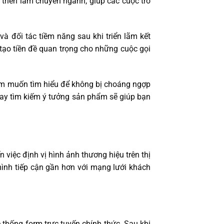
 triển lãm chuyên ngành, giúp các cuộc trò
và đối tác tiềm năng sau khi triển lãm kết
, tạo tiền đề quan trọng cho những cuộc gọi
ẩm muốn tìm hiểu để không bị choáng ngợp
 hay tìm kiếm ý tưởng sản phẩm sẽ giúp bạn
 việc định vị hình ảnh thương hiệu trên thị
nh tiếp cận gần hơn với mạng lưới khách
 thống form trực tuyến chính thức. Sau khi