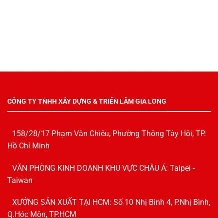
CÔNG TY TNHH XÂY DỰNG & TRIỂN LÃM GIA LONG
158/28/17 Phạm Văn Chiêu, Phường Thông Tây Hội, TP.
Hồ Chí Minh
VĂN PHÒNG KINH DOANH KHU VỰC CHÂU Á: Taipei -
Taiwan
XƯỞNG SẢN XUẤT TẠI HCM: Số 10 Nhị Bình 4, P.Nhị Bình,
Q.Hóc Môn, TP.HCM