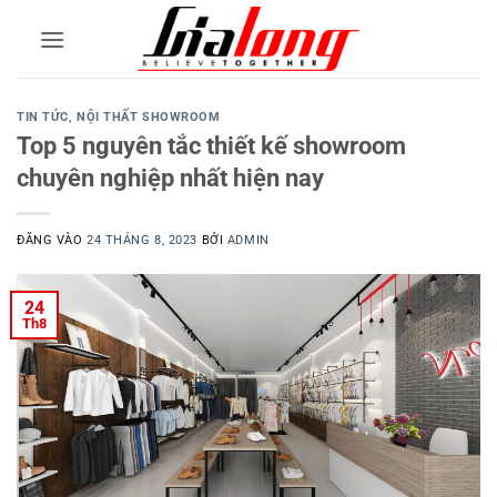
Bỏ
qua
nội
dung
TIN TỨC
,
NỘI THẤT SHOWROOM
Top 5 nguyên tắc thiết kế showroom
chuyên nghiệp nhất hiện nay
ĐĂNG VÀO
24 THÁNG 8, 2023
BỞI
ADMIN
24
Th8