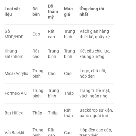
Độ
Loại vật
Độ
Mức
Ứng dụng tốt
thẩm
liệu
bền
giá
nhất
mỹ
Gỗ
Rất
Trung
Vách gian hàng
Cao
MDF/HDF
cao
bình
thiết kế, quầy kệ
Khung
Rất
Trung
Trung
Kết cấu chịu lực,
sắt/nhôm
cao
bình
bình
khung xương
Trung
Logo, chữ nổi,
Mica/Acrylic
Cao
Cao
bình
hộp đèn
Trung
Trung
Trang trí bề mặt,
Formex/Alu
Thấp
bình
bình
vách ngăn nhẹ
Rất
Backdrop sự kiện,
Bạt Hiflex
Thấp
Thấp
thấp
pano ngoài trời
Trung
Rất
Hộp đèn cao cấp,
Vải Backlit
Cao
bình
cao
tranh điện