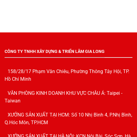
CÔNG TY TNHH XÂY DỰNG & TRIỂN LÃM GIA LONG
158/28/17 Phạm Văn Chiêu, Phường Thông Tây Hội, TP.
Hồ Chí Minh
VĂN PHÒNG KINH DOANH KHU VỰC CHÂU Á: Taipei -
Taiwan
XƯỞNG SẢN XUẤT TẠI HCM: Số 10 Nhị Bình 4, P.Nhị Bình,
Q.Hóc Môn, TP.HCM
XƯỞNG SẢN XUẤT TẠI HÀ NỘI: KCN Nội Bài, Sóc Sơn, Hà