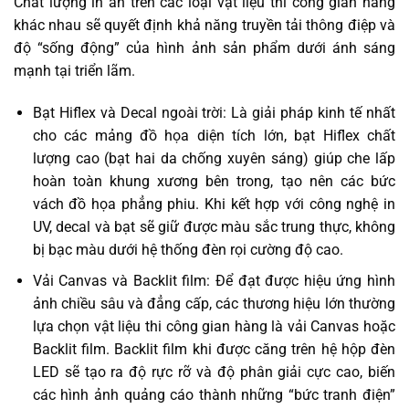
Chất lượng in ấn trên các loại vật liệu thi công gian hàng
khác nhau sẽ quyết định khả năng truyền tải thông điệp và
độ “sống động” của hình ảnh sản phẩm dưới ánh sáng
mạnh tại triển lãm.
Bạt Hiflex và Decal ngoài trời: Là giải pháp kinh tế nhất
cho các mảng đồ họa diện tích lớn, bạt Hiflex chất
lượng cao (bạt hai da chống xuyên sáng) giúp che lấp
hoàn toàn khung xương bên trong, tạo nên các bức
vách đồ họa phẳng phiu. Khi kết hợp với công nghệ in
UV, decal và bạt sẽ giữ được màu sắc trung thực, không
bị bạc màu dưới hệ thống đèn rọi cường độ cao.
Vải Canvas và Backlit film: Để đạt được hiệu ứng hình
ảnh chiều sâu và đẳng cấp, các thương hiệu lớn thường
lựa chọn vật liệu thi công gian hàng là vải Canvas hoặc
Backlit film. Backlit film khi được căng trên hệ hộp đèn
LED sẽ tạo ra độ rực rỡ và độ phân giải cực cao, biến
các hình ảnh quảng cáo thành những “bức tranh điện”