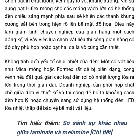
Chọn bạt in chất lượng kém gây lộ vết khung xương: Khi sử
dụng bạt Hiflex mỏng cho các mảng vách lớn có hệ thống
đèn chiếu sáng mạnh phía sau sẽ khiến các thanh khung
xương sắt bên trong hiện rõ lên bề mặt đồ họa. Điều này
làm giảm tính chuyên nghiệp của gian hàng một cách
đáng kể, vì vậy việc lựa chọn vật liệu thi công gian hàng có
độ dày phù hợp hoặc bạt hai da là vô cùng cần thiết.
Không tính đến yếu tố chịu nhiệt của đèn: Một số vật liệu
như Mica mỏng hoặc Formex rất dễ bị biến dạng, cong
vênh nếu đặt quá gần các loại đèn rọi có nhiệt lượng tỏa ra
lớn trong thời gian dài. Doanh nghiệp cần phối hợp chặt
chẽ giữa đơn vị thiết kế và thi công để bố trí khoảng cách
đèn hợp lý hoặc chuyển sang sử dụng hệ thống đèn LED
tỏa nhiệt thấp để bảo vệ bề mặt vật liệu.
Tìm hiểu thêm:
So sánh sự khác nhau
giữa laminate và melamine [Chi tiết]