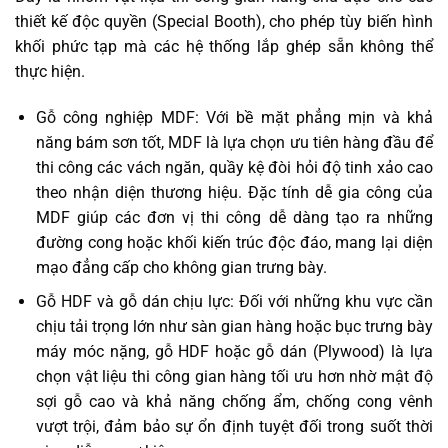
thiết kế độc quyền (Special Booth), cho phép tùy biến hình
khối phức tạp mà các hệ thống lắp ghép sẵn không thể
thực hiện.
Gỗ công nghiệp MDF: Với bề mặt phẳng mịn và khả
năng bám sơn tốt, MDF là lựa chọn ưu tiên hàng đầu để
thi công các vách ngăn, quầy kệ đòi hỏi độ tinh xảo cao
theo nhận diện thương hiệu. Đặc tính dễ gia công của
MDF giúp các đơn vị thi công dễ dàng tạo ra những
đường cong hoặc khối kiến trúc độc đáo, mang lại diện
mạo đẳng cấp cho không gian trưng bày.
Gỗ HDF và gỗ dán chịu lực: Đối với những khu vực cần
chịu tải trọng lớn như sàn gian hàng hoặc bục trưng bày
máy móc nặng, gỗ HDF hoặc gỗ dán (Plywood) là lựa
chọn vật liệu thi công gian hàng tối ưu hơn nhờ mật độ
sợi gỗ cao và khả năng chống ẩm, chống cong vênh
vượt trội, đảm bảo sự ổn định tuyệt đối trong suốt thời