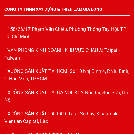
CÔNG TY TNHH XÂY DỰNG & TRIỂN LÃM GIA LONG
158/28/17 Phạm Văn Chiêu, Phường Thông Tây Hội, TP.
Hồ Chí Minh
VĂN PHÒNG KINH DOANH KHU VỰC CHÂU Á: Taipei -
Taiwan
XƯỞNG SẢN XUẤT TẠI HCM: Số 10 Nhị Bình 4, P.Nhị Bình,
Q.Hóc Môn, TP.HCM
XƯỞNG SẢN XUẤT TẠI HÀ NỘI: KCN Nội Bài, Sóc Sơn, Hà
Nội
XƯỞNG SẢN XUẤT TẠI LÀO: Talat Sikhay, Sisatanak,
Vientian Capital, Lào