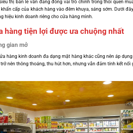
siêu thị bán lẻ vẫn đang đóng vai trò chính trong thói quen m
u cầu khẩn cấp của khách hàng vào đêm khuya, sáng sớm. Dưới đâ
ng hiệu kinh doanh riêng cho cửa hàng mình
.
a hàng tiện lợi
được ưa chuộng nhất
ông gian mở
 cửa hàng kinh doanh đa dạng mặt hàng khác cũng nên áp dụng x
rở nên thông thoáng, thu hút hơn, nhưng vẫn đảm tính kết nối 