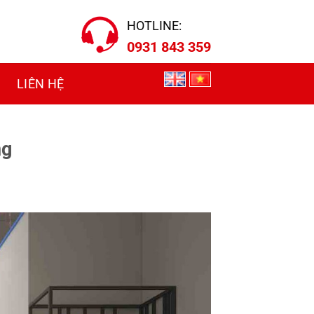
HOTLINE:
0931 843 359
LIÊN HỆ
ng