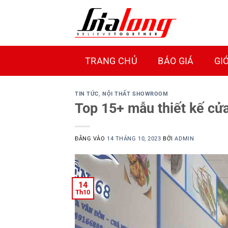
Bỏ
qua
nội
dung
TRANG CHỦ
BÁO GIÁ
GI
TIN TỨC
,
NỘI THẤT SHOWROOM
Top 15+ mẫu thiết kế cử
ĐĂNG VÀO
14 THÁNG 10, 2023
BỞI
ADMIN
14
Th10