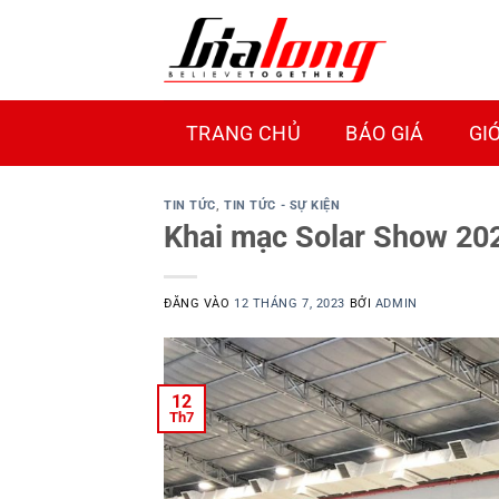
Bỏ
qua
nội
dung
TRANG CHỦ
BÁO GIÁ
GI
TIN TỨC
,
TIN TỨC - SỰ KIỆN
Khai mạc Solar Show 202
ĐĂNG VÀO
12 THÁNG 7, 2023
BỞI
ADMIN
12
Th7