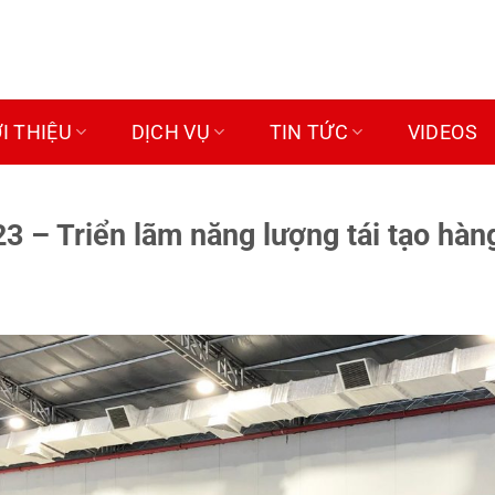
ỚI THIỆU
DỊCH VỤ
TIN TỨC
VIDEOS
3 – Triển lãm năng lượng tái tạo hà