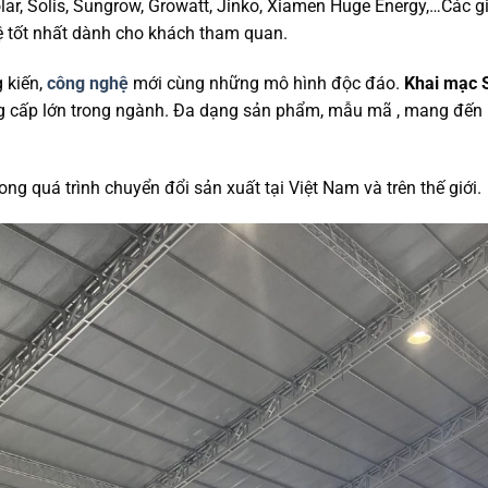
r, Solis, Sungrow, Growatt, Jinko, Xiamen Huge Energy,…Các gi
 tốt nhất dành cho khách tham quan.
 kiến,
công nghệ
mới cùng những mô hình độc đáo.
Khai mạc 
g cấp lớn trong ngành. Đa dạng sản phẩm, mẫu mã , mang đến 
ng quá trình chuyển đổi sản xuất tại Việt Nam và trên thế giới.