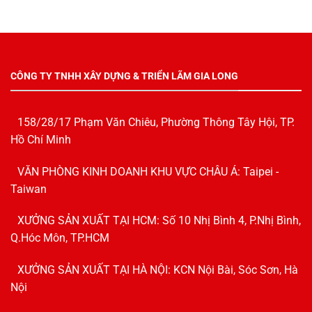
CÔNG TY TNHH XÂY DỰNG & TRIỂN LÃM GIA LONG
158/28/17 Phạm Văn Chiêu, Phường Thông Tây Hội, TP.
Hồ Chí Minh
VĂN PHÒNG KINH DOANH KHU VỰC CHÂU Á: Taipei -
Taiwan
XƯỞNG SẢN XUẤT TẠI HCM: Số 10 Nhị Bình 4, P.Nhị Bình,
Q.Hóc Môn, TP.HCM
XƯỞNG SẢN XUẤT TẠI HÀ NỘI: KCN Nội Bài, Sóc Sơn, Hà
Nội