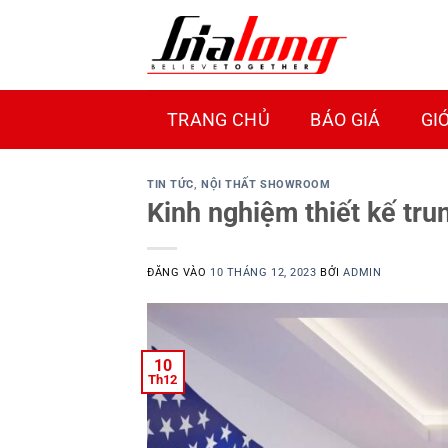
Bỏ
qua
nội
dung
TRANG CHỦ
BÁO GIÁ
GI
TIN TỨC
,
NỘI THẤT SHOWROOM
Kinh nghiệm thiết kế tru
ĐĂNG VÀO
10 THÁNG 12, 2023
BỞI
ADMIN
10
Th12