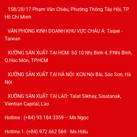
158/28/17 Phạm Văn Chiêu, Phường Thông Tây Hội, TP.
Hồ Chí Minh
VĂN PHÒNG KINH DOANH KHU VỰC CHÂU Á: Taipei -
Taiwan
XƯỞNG SẢN XUẤT TẠI HCM: Số 10 Nhị Bình 4, P.Nhị Bình,
Q.Hóc Môn, TP.HCM
XƯỞNG SẢN XUẤT TẠI HÀ NỘI: KCN Nội Bài, Sóc Sơn, Hà
Nội
XƯỞNG SẢN XUẤT TẠI LÀO: Talat Sikhay, Sisatanak,
Vientian Capital, Lào
Hotline : (+84) 93 184 3359 – Ms Ngọc
Hotline 1: (+84) 972 662 569 - Ms Hiếu