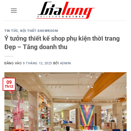
Bỏ
qua
nội
dung
TIN TỨC
,
NỘI THẤT SHOWROOM
Ý tưởng thiết kế shop phụ kiện thời trang
Đẹp – Tăng doanh thu
ĐĂNG VÀO
9 THÁNG 12, 2023
BỞI
ADMIN
09
Th12