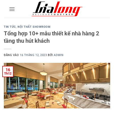
Bỏ
qua
nội
dung
TIN TỨC
,
NỘI THẤT SHOWROOM
Tổng hợp 10+ mẫu thiết kế nhà hàng 2
tầng thu hút khách
ĐĂNG VÀO
16 THÁNG 12, 2023
BỞI
ADMIN
16
Th12