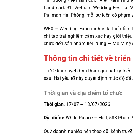
Thị trường triển lãm cưới Việt Nam nhữ
Landmark 81, Vietnam Wedding Fest tại Wh
Pullman Hải Phòng, mỗi sự kiện có phạm v
WEX – Wedding Expo định vị là triển lãm t
chỉ tạo trải nghiệm cảm xúc hay giới thi
chức đến sản phẩm tiêu dùng — tạo ra hệ s
Thông tin chi tiết về tr
Trước khi quyết định tham gia bất kỳ triể
sau. Hai yếu tố này quyết định mức độ đầu
Thời gian và địa điểm tổ chức
Thời gian:
17/07 – 18/07/2026
Địa điểm:
White Palace – Hall, 588 Phạm 
Quý doanh nghiệp nên theo dõi kênh truyề