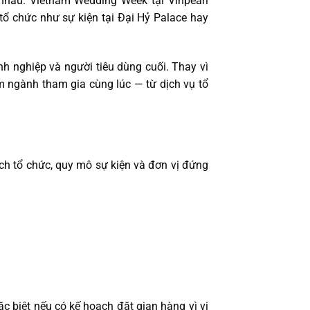
nhau. Vietnam Wedding Week tại Vinpearl
tổ chức như sự kiện tại Đại Hỷ Palace hay
nh nghiệp và người tiêu dùng cuối. Thay vì
m ngành tham gia cùng lúc — từ dịch vụ tổ
ịch tổ chức, quy mô sự kiện và đơn vị đứng
 biệt nếu có kế hoạch đặt gian hàng vì vị