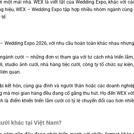
ới một mái nhà. WEX là viết tắt của Wedding Expo, khác với cá
ơng hiệu, WEX – Wedding Expo tập hợp nhiều nhóm ngành cùng lú
tế.
 – Wedding Expo 2026, với nhu cầu hoàn toàn khác nhau nhưng
ngành cưới — những đơn vị tham gia với tư cách nhà triển lãm, 
ới, studio ảnh cưới, nhà hàng tiệc cưới, công ty tổ chức sự kiện
 liên quan.
bị kết hôn, cùng gia đình và người thân hoặc các doanh nghiệ
mà mọi gian hàng đều đang cố gắng thu hút. Họ đến WEX với m
nh là điểm khiến triển lãm cưới có tỷ lệ chuyển đổi cao hơn nhi
cưới khác tại Việt Nam?