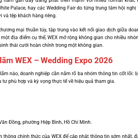
ng năm gần đây đang phát triển mạnh với nhiều format khác 
ite Palace, hay các Wedding Fair do từng trung tâm hội nghị 
i và tệp khách hàng riêng.
hương mại thuần túy, tập trung vào kết nối giao dịch giữa doa
ệu một địa điểm cụ thể, WEX mở rộng không gian cho nhiều nhó
inh thái cưới hoàn chỉnh trong một không gian.
iển lãm WEX – Wedding Expo 2026
n lãm nào, doanh nghiệp cần nắm rõ ba nhóm thông tin cốt lõi: l
 tư phù hợp và kỳ vọng thực tế về hiệu quả tham gia.
Văn Đồng, phường Hiệp Bình, Hồ Chí Minh.
n thông chính thức của WEX để cập nhật thông tin sớm nhất, đặc