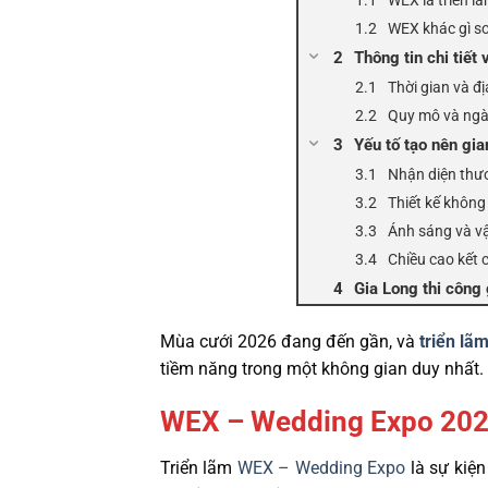
WEX khác gì so
Thông tin chi tiế
Thời gian và đ
Quy mô và ng
Yếu tố tạo nên gi
Nhận diện thươ
Thiết kế không
Ánh sáng và vậ
Chiều cao kết 
Gia Long thi công
Mùa cưới 2026 đang đến gần, và
triển l
tiềm năng trong một không gian duy nhất. 
WEX – Wedding Expo 2026 
Triển lãm
WEX – Wedding Expo
là sự kiện