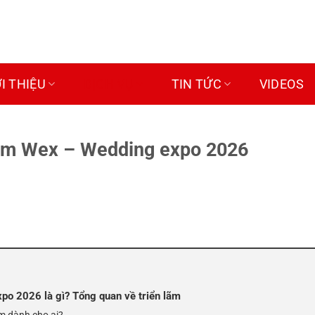
ỚI THIỆU
DỊCH VỤ
TIN TỨC
VIDEOS
 lãm Wex – Wedding expo 2026
o 2026 là gì? Tổng quan về triển lãm
ãm dành cho ai?