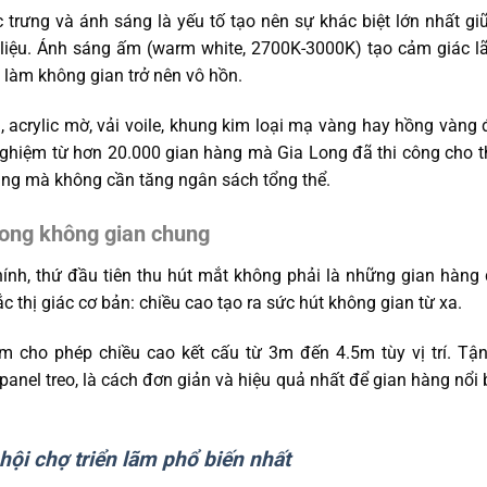
trưng và ánh sáng là yếu tố tạo nên sự khác biệt lớn nhất gi
 liệu. Ánh sáng ấm (warm white, 2700K-3000K) tạo cảm giác 
g làm không gian trở nên vô hồn.
g, acrylic mờ, vải voile, khung kim loại mạ vàng hay hồng vàng
nghiệm từ hơn 20.000 gian hàng mà Gia Long đã thi công cho 
àng mà không cần tăng ngân sách tổng thể.
trong không gian chung
chính, thứ đầu tiên thu hút mắt không phải là những gian hàng 
c thị giác cơ bản: chiều cao tạo ra sức hút không gian từ xa.
am cho phép chiều cao kết cấu từ 3m đến 4.5m tùy vị trí. Tậ
anel treo, là cách đơn giản và hiệu quả nhất để gian hàng nổi b
hội chợ triển lãm phổ biến nhất