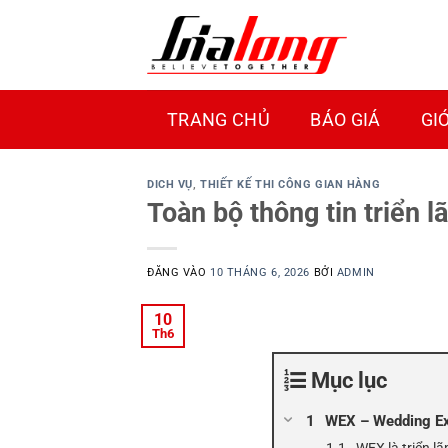
Bỏ
qua
nội
dung
TRANG CHỦ
BÁO GIÁ
GI
DICH VỤ
,
THIẾT KẾ THI CÔNG GIAN HÀNG
Toàn bộ thông tin triển
ĐĂNG VÀO
10 THÁNG 6, 2026
BỞI
ADMIN
10
Th6
Mục lục
WEX – Wedding Exp
WEX là triển l