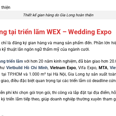
Thiết kế gian hàng do Gia Long hoàn thiện
àng tại triển lãm WEX – Wedding Expo
hỉ là đăng ký gian hàng và mang sản phẩm đến. Phần lớn hiệu
ầu kỹ thuật lẫn ngôn ngữ thẩm mỹ của ngành cưới.
àng triển lãm
với hơn 20 năm kinh nghiệm, đã bàn giao hơn 20.0
như
Vietbuild Hồ Chí Minh
,
Vietnam Expo
, Vifa Expo,
MTA
,
Vi
 tại TP.HCM và 1.000 m² tại Hà Nội, Gia Long tự sản xuất to
iao, điều đặc biệt quan trọng tại các triển lãm có deadline cứn
ễn phí khi chọn gói trọn gói, thi công và lắp đặt tại địa điểm, hỗ
 kỳ triển lãm tiếp theo, giúp doanh nghiệp thường xuyên tham gia