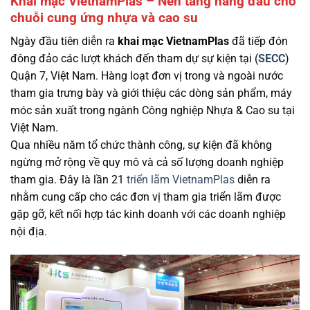
Khai mạc VietnamPlas
– Nền tảng hàng đầu cho
chuỗi cung ứng nhựa và cao su
Ngày đầu tiên diễn ra
khai mạc VietnamPlas
đã
tiếp đón
đông đảo các lượt khách đến tham dự sự kiện tại (
SECC
)
Quận 7, Việt Nam. Hàng loạt đơn vị trong và ngoài nước
tham gia trưng bày và giới thiệu các
dòng sản phẩm, máy
móc sản xuất
trong ngành Công nghiệp Nhựa & Cao su tại
Việt Nam.
Qua nhiều năm tổ chức thành công, sự kiện đã không
ngừng mở rộng về quy mô và cả số lượng doanh nghiệp
tham gia. Đây là lần 21
triển lãm VietnamPlas
diễn ra
nhằm cung cấp cho các đơn vị tham gia triển lãm được
gặp gỡ, kết nối hợp tác kinh doanh với các doanh nghiệp
nội địa.