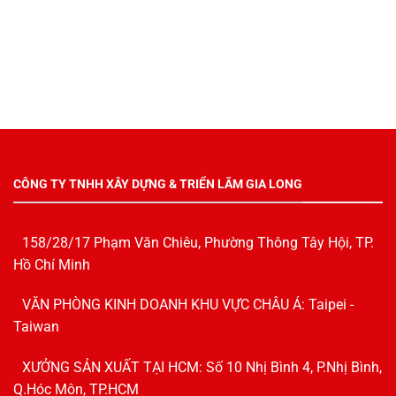
CÔNG TY TNHH XÂY DỰNG & TRIỂN LÃM GIA LONG
158/28/17 Phạm Văn Chiêu, Phường Thông Tây Hội, TP.
Hồ Chí Minh
VĂN PHÒNG KINH DOANH KHU VỰC CHÂU Á: Taipei -
Taiwan
XƯỞNG SẢN XUẤT TẠI HCM: Số 10 Nhị Bình 4, P.Nhị Bình,
Q.Hóc Môn, TP.HCM