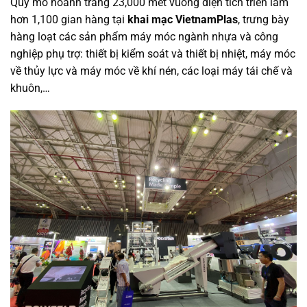
Quy mô hoành tráng 23,000 mét vuông diện tích triển lãm
hơn 1,100 gian hàng
tại
khai mạc VietnamPlas
, trưng bày
hàng loạt các sản phẩm máy móc ngành nhựa và công
nghiệp phụ trợ: thiết bị kiểm soát và thiết bị nhiệt, máy móc
về thủy lực và máy móc về khí nén, các loại máy tái chế và
khuôn,…