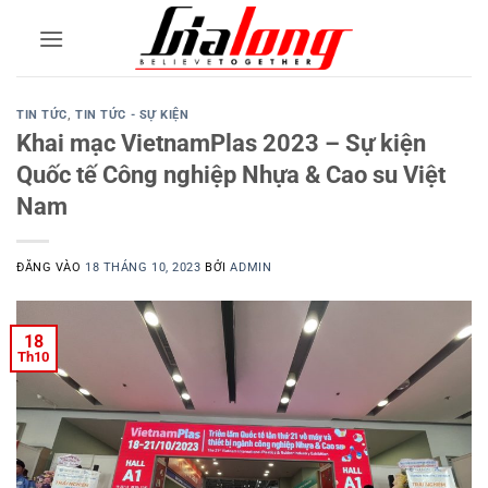
Bỏ
qua
nội
dung
TIN TỨC
,
TIN TỨC - SỰ KIỆN
Khai mạc VietnamPlas 2023 – Sự kiện
Quốc tế Công nghiệp Nhựa & Cao su Việt
Nam
ĐĂNG VÀO
18 THÁNG 10, 2023
BỞI
ADMIN
18
Th10