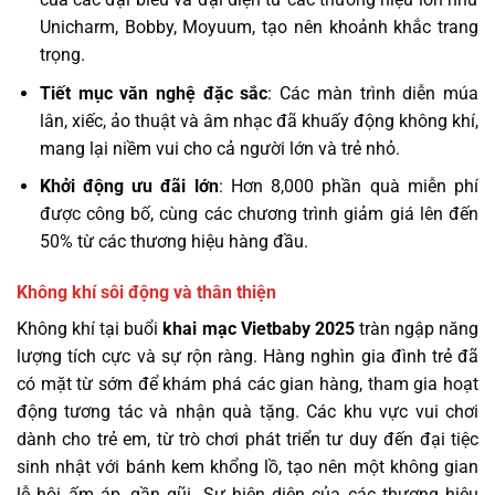
Unicharm, Bobby, Moyuum, tạo nên khoảnh khắc trang
trọng.
Tiết mục văn nghệ đặc sắc
: Các màn trình diễn múa
lân, xiếc, ảo thuật và âm nhạc đã khuấy động không khí,
mang lại niềm vui cho cả người lớn và trẻ nhỏ.
Khởi động ưu đãi lớn
: Hơn 8,000 phần quà miễn phí
được công bố, cùng các chương trình giảm giá lên đến
50% từ các thương hiệu hàng đầu.
Không khí sôi động và thân thiện
Không khí tại buổi
khai mạc Vietbaby 2025
tràn ngập năng
lượng tích cực và sự rộn ràng. Hàng nghìn gia đình trẻ đã
có mặt từ sớm để khám phá các gian hàng, tham gia hoạt
động tương tác và nhận quà tặng. Các khu vực vui chơi
dành cho trẻ em, từ trò chơi phát triển tư duy đến đại tiệc
sinh nhật với bánh kem khổng lồ, tạo nên một không gian
lễ hội ấm áp, gần gũi. Sự hiện diện của các thương hiệu