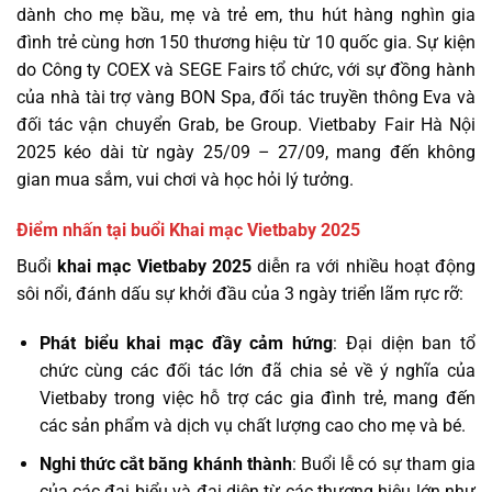
dành cho mẹ bầu, mẹ và trẻ em, thu hút hàng nghìn gia
đình trẻ cùng hơn 150 thương hiệu từ 10 quốc gia. Sự kiện
do Công ty COEX và SEGE Fairs tổ chức, với sự đồng hành
của nhà tài trợ vàng BON Spa, đối tác truyền thông Eva và
đối tác vận chuyển Grab, be Group. Vietbaby Fair Hà Nội
2025 kéo dài từ ngày 25/09 – 27/09, mang đến không
gian mua sắm, vui chơi và học hỏi lý tưởng.
Điểm nhấn tại buổi Khai mạc Vietbaby 2025
Buổi
khai mạc Vietbaby 2025
diễn ra với nhiều hoạt động
sôi nổi, đánh dấu sự khởi đầu của 3 ngày triển lãm rực rỡ:
Phát biểu khai mạc đầy cảm hứng
: Đại diện ban tổ
chức cùng các đối tác lớn đã chia sẻ về ý nghĩa của
Vietbaby trong việc hỗ trợ các gia đình trẻ, mang đến
các sản phẩm và dịch vụ chất lượng cao cho mẹ và bé.
Nghi thức cắt băng khánh thành
: Buổi lễ có sự tham gia
của các đại biểu và đại diện từ các thương hiệu lớn như