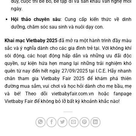
duy, cuộc thi bé bò, bé tập đi và sân khấu văn nghệ mỗi
ngày.
Hội thảo chuyên sâu
: Cung cấp kiến thức về dinh
dưỡng, chăm sóc sau sinh và nuôi dạy con.
Khai mạc Vietbaby 2025
đã mở ra một hành trình đầy màu
sắc và ý nghĩa dành cho các gia đình trẻ tại. Với không khí
sôi động, các hoạt động hấp dẫn và những ưu đãi độc
quyền, sự kiện hứa hẹn mang lại những trải nghiệm khó
quên từ nay đến hết ngày 27/09/2025 tại I.C.E. Hãy nhanh
chân tham gia Vietbaby Fair 2025 để khám phá thiên
đường mua sắm, vui chơi và học hỏi dành cho mẹ bầu, mẹ
và bé! Theo dõi vietbabyfair.com.vn hoặc fanpage
Vietbaby Fair để không bỏ lỡ bất kỳ khoảnh khắc nào!