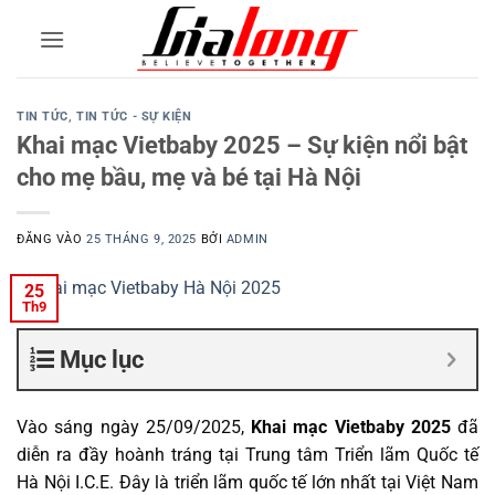
Bỏ
qua
nội
dung
TIN TỨC
,
TIN TỨC - SỰ KIỆN
Khai mạc Vietbaby 2025 – Sự kiện nổi bật
cho mẹ bầu, mẹ và bé tại Hà Nội
ĐĂNG VÀO
25 THÁNG 9, 2025
BỞI
ADMIN
25
Th9
Mục lục
Vào sáng ngày 25/09/2025,
Khai mạc Vietbaby 2025
đã
diễn ra đầy hoành tráng tại Trung tâm Triển lãm Quốc tế
Hà Nội I.C.E. Đây là triển lãm quốc tế lớn nhất tại Việt Nam