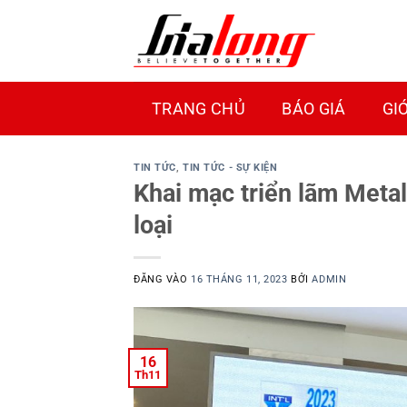
Bỏ
qua
nội
dung
TRANG CHỦ
BÁO GIÁ
GI
TIN TỨC
,
TIN TỨC - SỰ KIỆN
Khai mạc triển lãm Meta
loại
ĐĂNG VÀO
16 THÁNG 11, 2023
BỞI
ADMIN
16
Th11