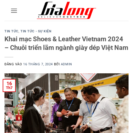
Bỏ
qua
nội
dung
TIN TỨC
,
TIN TỨC - SỰ KIỆN
Khai mạc Shoes & Leather Vietnam 2024
– Chuỗi triển lãm ngành giày dép Việt Nam
ĐĂNG VÀO
16 THÁNG 7, 2024
BỞI
ADMIN
16
Th7