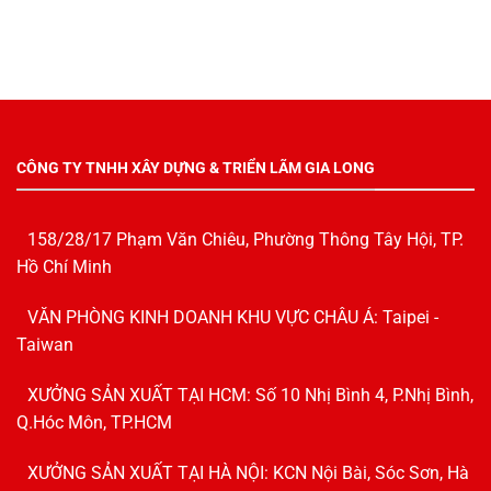
CÔNG TY TNHH XÂY DỰNG & TRIỂN LÃM GIA LONG
158/28/17 Phạm Văn Chiêu, Phường Thông Tây Hội, TP.
Hồ Chí Minh
VĂN PHÒNG KINH DOANH KHU VỰC CHÂU Á: Taipei -
Taiwan
XƯỞNG SẢN XUẤT TẠI HCM: Số 10 Nhị Bình 4, P.Nhị Bình,
Q.Hóc Môn, TP.HCM
XƯỞNG SẢN XUẤT TẠI HÀ NỘI: KCN Nội Bài, Sóc Sơn, Hà