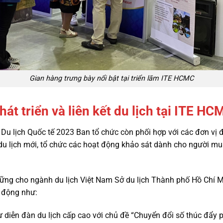
Gian hàng trưng bày nổi bật tại triển lãm ITE HCMC
át triển và liên kết du lịch tại ITE HC
Du lịch Quốc tế 2023 Ban tổ chức còn phối hợp với các đơn vị
u lịch mới, tổ chức các hoạt động khảo sát dành cho người mua
n vững cho ngành du lịch Việt Nam Sở du lịch Thành phố Hồ Chí M
t động như:
diễn đàn du lịch cấp cao với chủ đề “Chuyển đổi số thúc đẩy phá