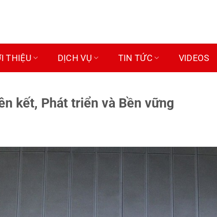
ỚI THIỆU
DỊCH VỤ
TIN TỨC
VIDEOS
n kết, Phát triển và Bền vững