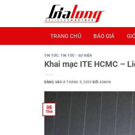
Bỏ
qua
nội
dung
TRANG CHỦ
BÁO GIÁ
GI
TIN TỨC
,
TIN TỨC - SỰ KIỆN
Khai mạc ITE HCMC – Liê
ĐĂNG VÀO
8 THÁNG 9, 2023
BỞI
ADMIN
08
Th9