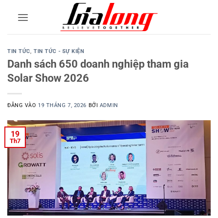
Bỏ
qua
nội
dung
TIN TỨC
,
TIN TỨC - SỰ KIỆN
Danh sách 650 doanh nghiệp tham gia
Solar Show 2026
ĐĂNG VÀO
19 THÁNG 7, 2026
BỞI
ADMIN
19
Th7