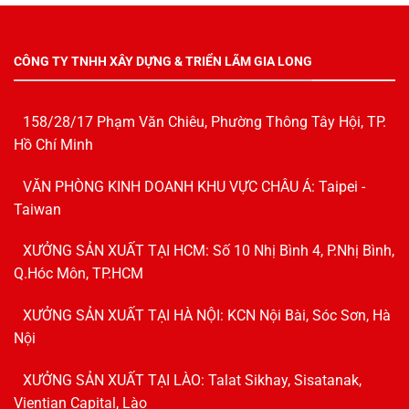
CÔNG TY TNHH XÂY DỰNG & TRIỂN LÃM GIA LONG
158/28/17 Phạm Văn Chiêu, Phường Thông Tây Hội, TP.
Hồ Chí Minh
VĂN PHÒNG KINH DOANH KHU VỰC CHÂU Á: Taipei -
Taiwan
XƯỞNG SẢN XUẤT TẠI HCM: Số 10 Nhị Bình 4, P.Nhị Bình,
Q.Hóc Môn, TP.HCM
XƯỞNG SẢN XUẤT TẠI HÀ NỘI: KCN Nội Bài, Sóc Sơn, Hà
Nội
XƯỞNG SẢN XUẤT TẠI LÀO: Talat Sikhay, Sisatanak,
Vientian Capital, Lào