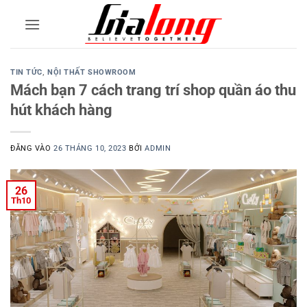
Bỏ
qua
nội
dung
TIN TỨC
,
NỘI THẤT SHOWROOM
Mách bạn 7 cách trang trí shop quần áo thu
hút khách hàng
ĐĂNG VÀO
26 THÁNG 10, 2023
BỞI
ADMIN
26
Th10