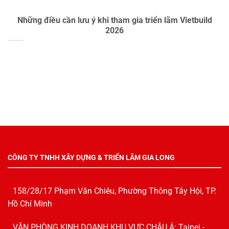
Những điều cần lưu ý khi tham gia triển lãm Vietbuild
2026
CÔNG TY TNHH XÂY DỰNG & TRIỂN LÃM GIA LONG
158/28/17 Phạm Văn Chiêu, Phường Thông Tây Hội, TP.
Hồ Chí Minh
VĂN PHÒNG KINH DOANH KHU VỰC CHÂU Á: Taipei -