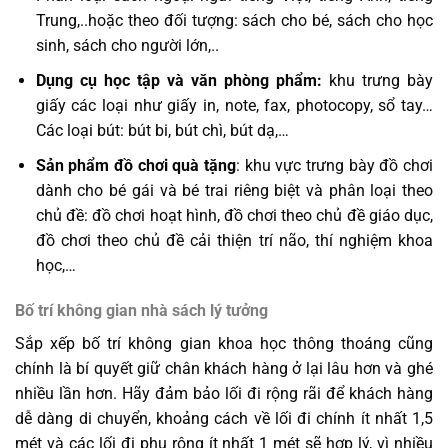
Trung,..hoặc theo đối tượng: sách cho bé, sách cho học
sinh, sách cho người lớn,..
Dụng cụ học tập và văn phòng phẩm:
khu trưng bày
giấy các loại như giấy in, note, fax, photocopy, sổ tay…
Các loại bút: bút bi, bút chì, bút dạ,…
Sản phẩm đồ chơi quà tặng
: khu vực trưng bày đồ chơi
dành cho bé gái và bé trai riêng biệt và phân loại theo
chủ đề: đồ chơi hoạt hình, đồ chơi theo chủ đề giáo dục,
đồ chơi theo chủ đề cải thiện trí não, thí nghiệm khoa
học,…
Bố trí không gian nhà sách lý tưởng
Sắp xếp bố trí không gian khoa học thông thoáng cũng
chính là bí quyết giữ chân khách hàng ở lại lâu hơn và ghé
nhiều lần hơn. Hãy đảm bảo lối đi rộng rãi để khách hàng
dễ dàng di chuyển, khoảng cách về lối đi chính ít nhất 1,5
mét và các lối đi phụ rộng ít nhất 1 mét sẽ hợp lý, vì nhiều