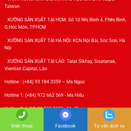
Taiwan
XƯỞNG SẢN XUẤT TẠI HCM: Số 10 Nhị Bình 4, P.Nhị Bình,
Q.Hóc Môn, TP.HCM
XƯỞNG SẢN XUẤT TẠI HÀ NỘI: KCN Nội Bài, Sóc Sơn, Hà
Nội
XƯỞNG SẢN XUẤT TẠI LÀO: Talat Sikhay, Sisatanak,
Vientian Capital, Lào
Hotline : (+84) 93 184 3359 – Ms Ngọc
Hotline 1: (+84) 972 662 569 - Ms Hiếu
Hotline 2: (+84) 91 205 2359 - Ms Phương
marketing@gialongadv.com
Điện thoại
Facebook
Tư vấn dịch vụ