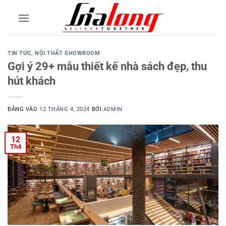
Bỏ
qua
nội
dung
TIN TỨC
,
NỘI THẤT SHOWROOM
Gợi ý 29+ mẫu thiết kế nhà sách đẹp, thu
hút khách
ĐĂNG VÀO
12 THÁNG 4, 2024
BỞI
ADMIN
12
Th4