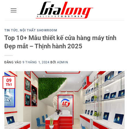
Bỏ
qua
nội
dung
TIN TỨC
,
NỘI THẤT SHOWROOM
Top 10+ Mẫu thiết kế cửa hàng máy tính
Đẹp mắt – Thịnh hành 2025
ĐĂNG VÀO
9 THÁNG 1, 2024
BỞI
ADMIN
09
Th1