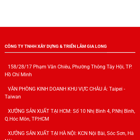
CÔNG TY TNHH XÂY DỰNG & TRIỂN LÃM GIA LONG
158/28/17 Phạm Văn Chiêu, Phường Thông Tây Hội, TP.
Hồ Chí Minh
VĂN PHÒNG KINH DOANH KHU VỰC CHÂU Á: Taipei -
Taiwan
XƯỞNG SẢN XUẤT TẠI HCM: Số 10 Nhị Bình 4, P.Nhị Bình,
Q.Hóc Môn, TP.HCM
XƯỞNG SẢN XUẤT TẠI HÀ NỘI: KCN Nội Bài, Sóc Sơn, Hà