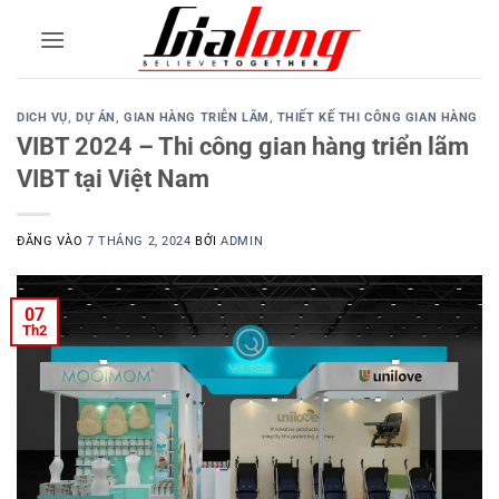
Bỏ
qua
nội
dung
DICH VỤ
,
DỰ ÁN
,
GIAN HÀNG TRIỄN LÃM
,
THIẾT KẾ THI CÔNG GIAN HÀNG
VIBT 2024 – Thi công gian hàng triển lãm
VIBT tại Việt Nam
ĐĂNG VÀO
7 THÁNG 2, 2024
BỞI
ADMIN
07
Th2