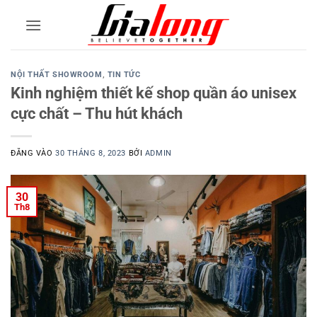
Bỏ
qua
nội
dung
NỘI THẤT SHOWROOM
,
TIN TỨC
Kinh nghiệm thiết kế shop quần áo unisex
cực chất – Thu hút khách
ĐĂNG VÀO
30 THÁNG 8, 2023
BỞI
ADMIN
30
Th8