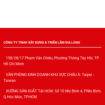
CÔNG TY TNHH XÂY DỰNG & TRIỂN LÃM GIA LONG
158/28/17 Phạm Văn Chiêu, Phường Thông Tây Hội, TP.
Hồ Chí Minh
VĂN PHÒNG KINH DOANH KHU VỰC CHÂU Á: Taipei -
Taiwan
XƯỞNG SẢN XUẤT TẠI HCM: Số 10 Nhị Bình 4, P.Nhị Bình,
Q.Hóc Môn, TP.HCM