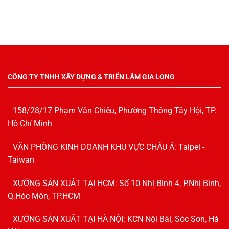
CÔNG TY TNHH XÂY DỰNG & TRIỂN LÃM GIA LONG
158/28/17 Phạm Văn Chiêu, Phường Thông Tây Hội, TP.
Hồ Chí Minh
VĂN PHÒNG KINH DOANH KHU VỰC CHÂU Á: Taipei -
Taiwan
XƯỞNG SẢN XUẤT TẠI HCM: Số 10 Nhị Bình 4, P.Nhị Bình,
Q.Hóc Môn, TP.HCM
XƯỞNG SẢN XUẤT TẠI HÀ NỘI: KCN Nội Bài, Sóc Sơn, Hà