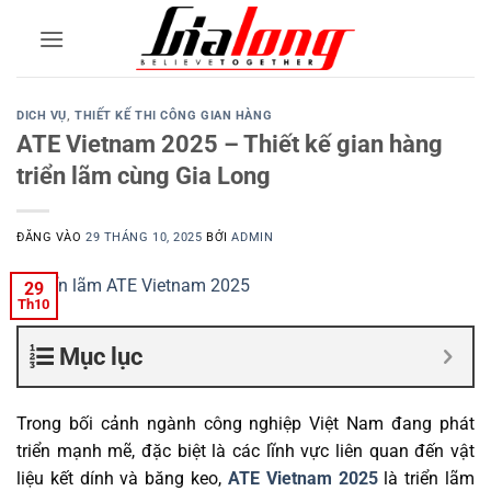
Bỏ
qua
nội
dung
DICH VỤ
,
THIẾT KẾ THI CÔNG GIAN HÀNG
ATE Vietnam 2025 – Thiết kế gian hàng
triển lãm cùng Gia Long
ĐĂNG VÀO
29 THÁNG 10, 2025
BỞI
ADMIN
29
Th10
Mục lục
Trong bối cảnh ngành công nghiệp Việt Nam đang phát
triển mạnh mẽ, đặc biệt là các lĩnh vực liên quan đến vật
liệu kết dính và băng keo,
ATE Vietnam 2025
là triển lãm