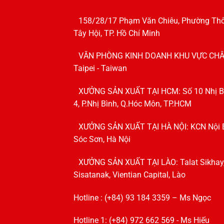
158/28/17 Phạm Văn Chiêu, Phường Th
Tây Hội, TP. Hồ Chí Minh
VĂN PHÒNG KINH DOANH KHU VỰC CHÂ
Taipei - Taiwan
XƯỞNG SẢN XUẤT TẠI HCM: Số 10 Nhị B
4, P.Nhị Bình, Q.Hóc Môn, TP.HCM
XƯỞNG SẢN XUẤT TẠI HÀ NỘI: KCN Nội B
Sóc Sơn, Hà Nội
XƯỞNG SẢN XUẤT TẠI LÀO: Talat Sikhay
Sisatanak, Vientian Capital, Lào
Hotline : (+84) 93 184 3359 – Ms Ngọc
Hotline 1: (+84) 972 662 569 - Ms Hiếu