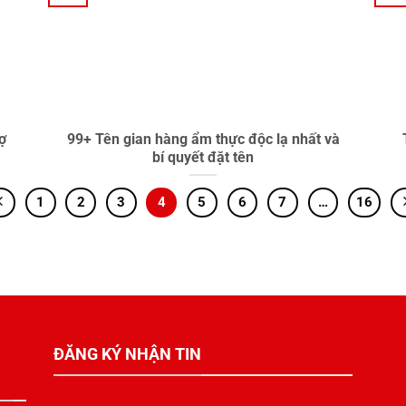
ợ
99+ Tên gian hàng ẩm thực độc lạ nhất và
bí quyết đặt tên
1
2
3
4
5
6
7
…
16
ĐĂNG KÝ NHẬN TIN