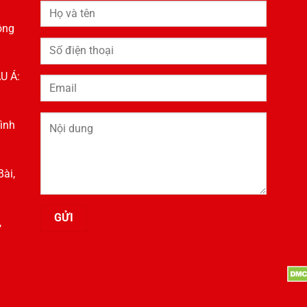
ông
U Á:
ình
ài,
,