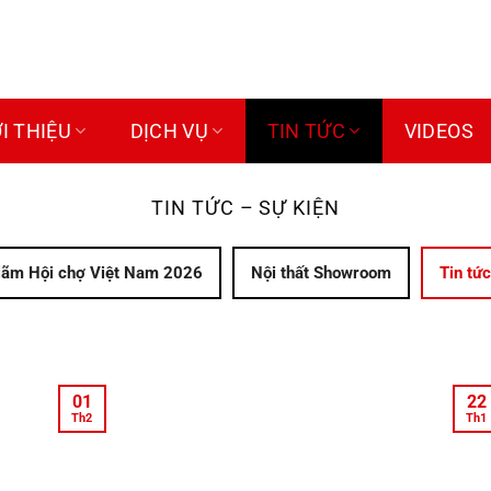
ỚI THIỆU
DỊCH VỤ
TIN TỨC
VIDEOS
TIN TỨC – SỰ KIỆN
 lãm Hội chợ Việt Nam 2026
Nội thất Showroom
Tin tức
01
22
Th2
Th1