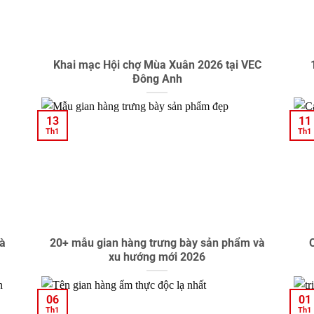
Khai mạc Hội chợ Mùa Xuân 2026 tại VEC
Đông Anh
13
11
Th1
Th1
và
20+ mẫu gian hàng trưng bày sản phẩm và
C
xu hướng mới 2026
06
01
Th1
Th1