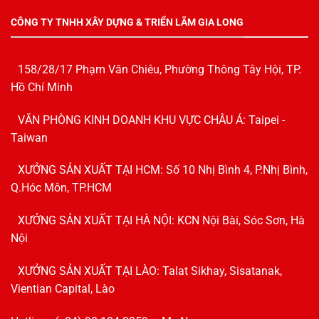
CÔNG TY TNHH XÂY DỰNG & TRIỂN LÃM GIA LONG
158/28/17 Phạm Văn Chiêu, Phường Thông Tây Hội, TP.
Hồ Chí Minh
VĂN PHÒNG KINH DOANH KHU VỰC CHÂU Á: Taipei -
Taiwan
XƯỞNG SẢN XUẤT TẠI HCM: Số 10 Nhị Bình 4, P.Nhị Bình,
Q.Hóc Môn, TP.HCM
XƯỞNG SẢN XUẤT TẠI HÀ NỘI: KCN Nội Bài, Sóc Sơn, Hà
Nội
XƯỞNG SẢN XUẤT TẠI LÀO: Talat Sikhay, Sisatanak,
Vientian Capital, Lào