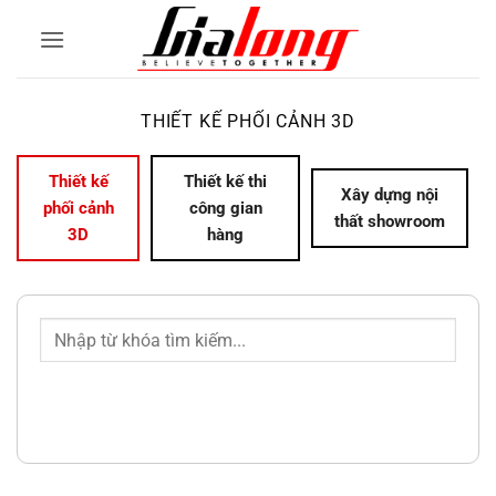
Bỏ
qua
nội
dung
THIẾT KẾ PHỐI CẢNH 3D
Thiết kế
Thiết kế thi
Xây dựng nội
phối cảnh
công gian
thất showroom
3D
hàng
TÌM KIẾM