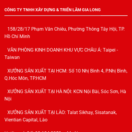
CÔNG TY TNHH XÂY DỰNG & TRIỂN LÃM GIA LONG
158/28/17 Phạm Văn Chiêu, Phường Thông Tây Hội, TP.
Hồ Chí Minh
VĂN PHÒNG KINH DOANH KHU VỰC CHÂU Á: Taipei -
Taiwan
XƯỞNG SẢN XUẤT TẠI HCM: Số 10 Nhị Bình 4, P.Nhị Bình,
Q.Hóc Môn, TP.HCM
XƯỞNG SẢN XUẤT TẠI HÀ NỘI: KCN Nội Bài, Sóc Sơn, Hà
Nội
XƯỞNG SẢN XUẤT TẠI LÀO: Talat Sikhay, Sisatanak,
Vientian Capital, Lào