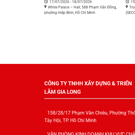
17/07/2026 - 18/07/2026
15
White Palace – Hall, 588 Phạm Văn Đồng,
Tru
phường Hiệp Bình, Hồ Chí Minh
(SEC
CÔNG TY TNHH XÂY DỰNG & TRIỂN
LÃM GIA LONG
158/28/17 Phạm Văn Chiêu, Phường Th
Tây Hội, TP. Hồ Chí Minh
VĂN PHÒNG KINH DOANH KHU VỰC CHÂ