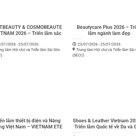
ETBEAUTY & COSMOBEAUTE
Beautycare Plus 2026 – Tr
ETNAM 2026 – Triển lãm sắc
lãm ngành làm đẹp
 quốc tế hàng đầu Việt Nam
/07/2026 - 25/07/2026
23/07/2026 - 25/07/2026
ng tâm Hội chợ và Triển lãm Sài Gòn
Trung tâm Hội chợ và Triển lãm Sài
C)
(SECC)
iển lãm thiết bị điện và Năng
Shoes & Leather Vietnam 20
ng Việt Nam – VIETNAM ETE
Triển lãm Quốc tế về Da và 
& ENERTEC EXPO 2026