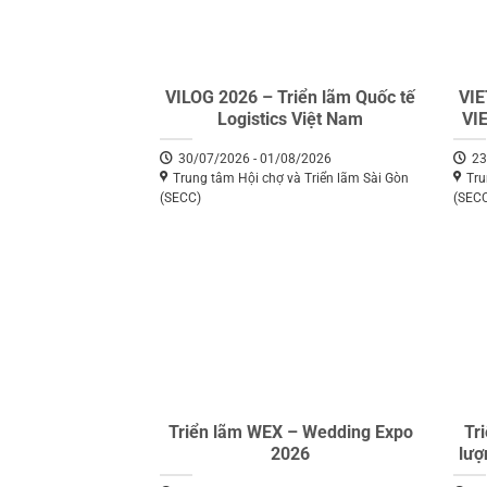
VILOG 2026 – Triển lãm Quốc tế
VI
Logistics Việt Nam
VI
đẹp
30/07/2026 - 01/08/2026
23
Trung tâm Hội chợ và Triển lãm Sài Gòn
Tru
(SECC)
(SEC
Triển lãm WEX – Wedding Expo
Tr
2026
lượ