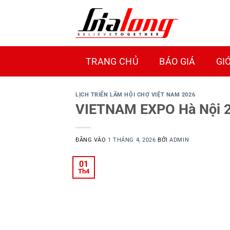
Bỏ
qua
nội
dung
TRANG CHỦ
BÁO GIÁ
GI
LỊCH TRIỂN LÃM HỘI CHỢ VIỆT NAM 2026
VIETNAM EXPO Hà Nội 20
ĐĂNG VÀO
1 THÁNG 4, 2026
BỞI
ADMIN
01
Th4