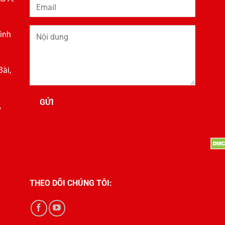
ình
ài,
,
THEO DÕI CHÚNG TÔI: