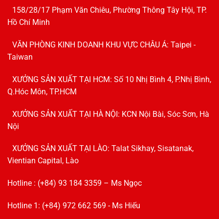
158/28/17 Phạm Văn Chiêu, Phường Thông Tây Hội, TP.
Hồ Chí Minh
VĂN PHÒNG KINH DOANH KHU VỰC CHÂU Á: Taipei -
Taiwan
XƯỞNG SẢN XUẤT TẠI HCM: Số 10 Nhị Bình 4, P.Nhị Bình,
Q.Hóc Môn, TP.HCM
XƯỞNG SẢN XUẤT TẠI HÀ NỘI: KCN Nội Bài, Sóc Sơn, Hà
Nội
XƯỞNG SẢN XUẤT TẠI LÀO: Talat Sikhay, Sisatanak,
Vientian Capital, Lào
Hotline : (+84) 93 184 3359 – Ms Ngọc
Hotline 1: (+84) 972 662 569 - Ms Hiếu