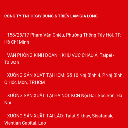
CÔNG TY TNHH XÂY DỰNG & TRIỂN LÃM GIA LONG
158/28/17 Phạm Văn Chiêu, Phường Thông Tây Hội, TP.
Hồ Chí Minh
VĂN PHÒNG KINH DOANH KHU VỰC CHÂU Á: Taipei -
Taiwan
XƯỞNG SẢN XUẤT TẠI HCM: Số 10 Nhị Bình 4, P.Nhị Bình,
Q.Hóc Môn, TP.HCM
XƯỞNG SẢN XUẤT TẠI HÀ NỘI: KCN Nội Bài, Sóc Sơn, Hà
Nội
XƯỞNG SẢN XUẤT TẠI LÀO: Talat Sikhay, Sisatanak,
Vientian Capital, Lào