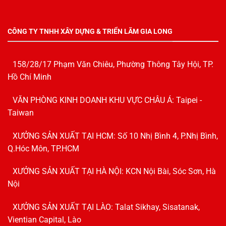
CÔNG TY TNHH XÂY DỰNG & TRIỂN LÃM GIA LONG
158/28/17 Phạm Văn Chiêu, Phường Thông Tây Hội, TP.
Hồ Chí Minh
VĂN PHÒNG KINH DOANH KHU VỰC CHÂU Á: Taipei -
Taiwan
XƯỞNG SẢN XUẤT TẠI HCM: Số 10 Nhị Bình 4, P.Nhị Bình,
Q.Hóc Môn, TP.HCM
XƯỞNG SẢN XUẤT TẠI HÀ NỘI: KCN Nội Bài, Sóc Sơn, Hà
Nội
XƯỞNG SẢN XUẤT TẠI LÀO: Talat Sikhay, Sisatanak,
Vientian Capital, Lào