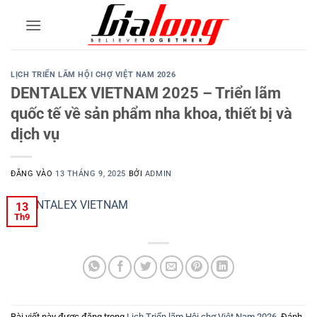
Bỏ
qua
nội
dung
LỊCH TRIỂN LÃM HỘI CHỢ VIỆT NAM 2026
DENTALEX VIETNAM 2025 – Triển lãm
quốc tế về sản phẩm nha khoa, thiết bị và
dịch vụ
ĐĂNG VÀO
13 THÁNG 9, 2025
BỞI
ADMIN
13
Th9
Bài viết này được đăng trong
Lịch Triển lãm Hội chợ Việt Nam 2026
. Đánh